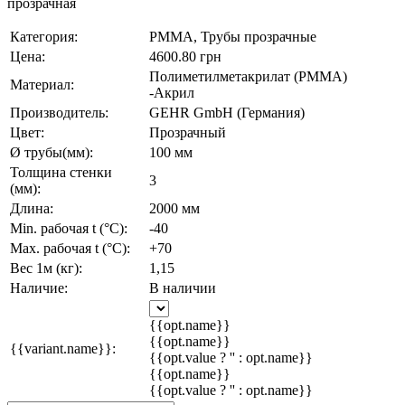
прозрачная
Категория:
PMMA, Трубы прозрачные
Цена:
4600.80 грн
Полиметилметакрилат (PMMA)
Материал:
-Акрил
Производитель:
GEHR GmbH (Германия)
Цвет:
Прозрачный
Ø трубы(мм):
100 мм
Толщина стенки
3
(мм):
Длина:
2000 мм
Min. рабочая t (°C):
-40
Max. рабочая t (°C):
+70
Вес 1м (кг):
1,15
Наличие:
В наличии
{{opt.name}}
{{opt.name}}
{{variant.name}}:
{{opt.value ? '' : opt.name}}
{{opt.name}}
{{opt.value ? '' : opt.name}}