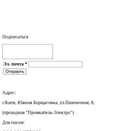



Подписаться
Эл. почта
*
Отправить

Адрес:
г.Киев, Южная Борщаговка, ул.Пшеничная, 8,
(проходная "Промкабель-Электро")
Для писем: