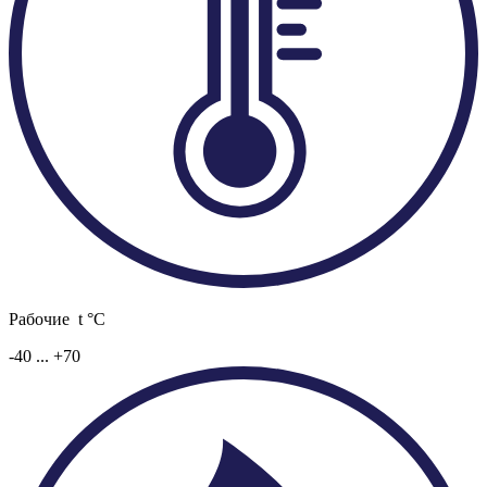
Рабочие t °C
-40 ... +70