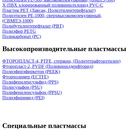
Х-ПВХ хлорированный поливинилхлорид PVC-C
Пластик PET (Лавсан, Полиэтилентерефталат)
Полиэтилен PE-1000, сверхвысокомолекулярный,
(СВМПЭ-1000)
Полибутилентерефталат (PBT)
Полиэфир PETG
Поликарбонат (PC)
Высокопроизводительные пластмассы
ФТОРОПЛАСТ-4, PTFE, стержни, (Политетрафторэтилен)
Фторопласт-2, PVDF (Поливинилденфторид)
Полиэфирэфиркетон (PEEK)
Фторполимер (ECTFE)
Полифениленсульфид (PPS)
Полисульфон (PSU)
Полифениленсульфон (PPSU)
Полиэфиримид (PEI)
Специальные пластмассы