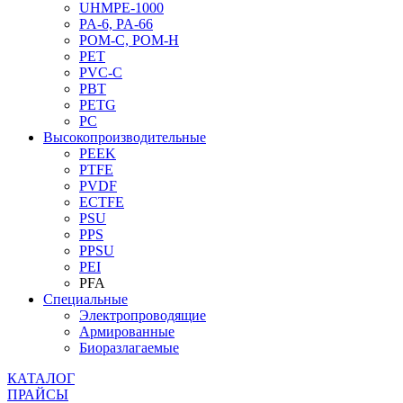
UHMPE-1000
PA-6, PA-66
POM-C, POM-H
PET
PVC-C
PBT
PETG
PC
Высокопроизводительные
PEEK
PTFE
PVDF
ECTFE
PSU
PPS
PPSU
PEI
PFA
Специальные
Электропроводящие
Армированные
Биоразлагаемые
КАТАЛОГ
ПРАЙСЫ