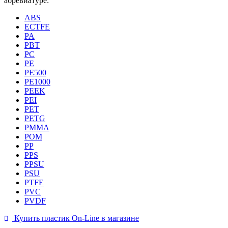
абревиатуре:
ABS
ECTFE
PA
PBT
PC
PE
PE500
PE1000
PEEK
PEI
PET
PETG
PMMA
POM
PP
PPS
PPSU
PSU
PTFE
PVC
PVDF
Купить пластик On-Line в магазине
