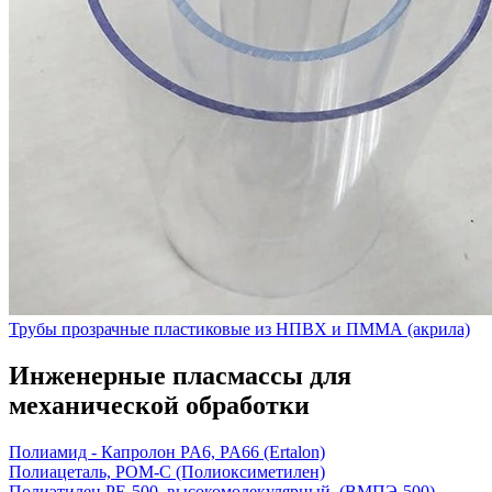
Трубы прозрачные пластиковые из НПВХ и ПММА (акрила)
Инженерные пласмассы для
механической обработки
Полиамид - Капролон PA6, PA66 (Ertalon)
Полиацеталь, POM-C (Полиоксиметилен)
Полиэтилен PE-500, высокомолекулярный, (ВМПЭ-500)