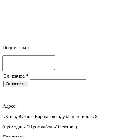




Подписаться
Эл. почта
*
Отправить

Адрес:
г.Киев, Южная Борщаговка, ул.Пшеничная, 8,
(проходная "Промкабель-Электро")