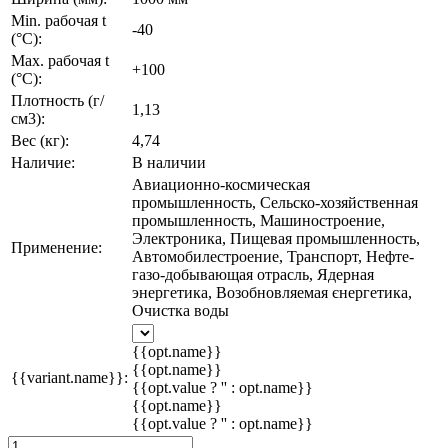
Min. рабочая t
-40
(°C):
Max. рабочая t
+100
(°C):
Плотность (г/
1,13
см3):
Вес (кг):
4,74
Наличие:
В наличии
Авиационно-космическая
промышленность, Сельско-хозяйственная
промышленность, Машиностроение,
Электроника, Пищевая промышленность,
Применение:
Автомобилестроение, Транспорт, Нефте-
газо-добывающая отрасль, Ядерная
энергетика, Возобновляемая єнергетика,
Очистка воды
{{opt.name}}
{{opt.name}}
{{variant.name}}:
{{opt.value ? '' : opt.name}}
{{opt.name}}
{{opt.value ? '' : opt.name}}