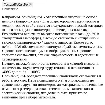
{{ds.addToCartText}}
Описание
Капролон-Полиамид PA6 - это прочный пластик на основе
нейлона (капролоктана). Благодаря хорошим термическим и
механическим свойствам этот полукристаллический материал
относится к группе полимеров инженерных пластиков.
Его свойства включают высокое поглощение влаги (до 3% в
стандартной атмосфере), высокую стойкость к истиранию и
высокую механическую / ударную вязкость. Кроме того,
нейлон PA6 обеспечивает отличную обрабатываемость, очень
хорошее поглощение шума и вибрации, очень хорошие
свойства скольжения, а также свариваемость и адгезионные
характеристики.
Помимо высокой прочности, твердости и ударной вязкости,
он имеет высокую температуру теплового отклонения от
-40°C до прибл. +100°С.
Полиамид PA6 обладает хорошими свойствами скольжения и
работы всухую. Из-за повышенного влагопоглощения по
сравнению с другими полимерными материалами, возможные
изменения размеров, а также изменения механических и
электрических свойств, что должно быть принято во
внимание при выборе материала.