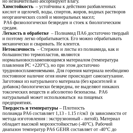
но незначительно абсорбируют влагу.
Химстойкость
– устойчивы к действию разбавленных
кислот и щелочей, воды, спиртов, жиров, водных растворов
неорганических солей и минеральных масел;
PА6 физиологически безвреден и стоек к биологическим
средам.
Легкость в обработке
– Полиамид ПА6 достаточно твердый
и поэтому легко обрабатывается. Его можно обрабатывать
механически и сваривать. Не клеится.
Нетоксичность
– Стержни и листы из полиамида, как и
большинство термопластов, являются
нормальновоспламеняющимся материалом (температура
плавления PС +220°С), но при этом достаточно
трудновоспламеняемыми. Для горения материала необходимо
постоянное наличие огня иначе происходит самозатухание.
Заготовки из натурального материала (без красителей и
добавок) биологически безвредны, не выделяют никаких
токсических веществ и абсолютно безопасны. PА6
натуральный может использоваться на пищевых
предприятиях.
Твердость и температуры
– Плотность
полиамда PA6 составляет 1,13 - 1.15 г/см3 (в зависимости от
метода изготовления : экструзионный - литой). Материал
обладает высокой морозостойкостью (-40°С). Рабочий
диапазон температур PA6 GEHR составляет от -40°С до