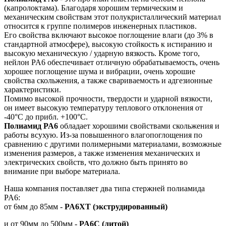
(капролоктама). Благодаря хорошим термическим и
механическим свойствам этот полукристаллический материал
относится к группе полимеров инженерных пластиков.
Его свойства включают высокое поглощение влаги (до 3% в
стандартной атмосфере), высокую стойкость к истиранию и
высокую механическую / ударную вязкость. Кроме того,
нейлон PA6 обеспечивает отличную обрабатываемость, очень
хорошее поглощение шума и вибрации, очень хорошие
свойства скольжения, а также свариваемость и адгезионные
характеристики.
Помимо высокой прочности, твердости и ударной вязкости,
он имеет высокую температуру теплового отклонения от
-40°C до прибл. +100°С.
Полиамид PA6
обладает хорошими свойствами скольжения и
работы всухую. Из-за повышенного влагопоглощения по
сравнению с другими полимерными материалами, возможные
изменения размеров, а также изменения механических и
электрических свойств, что должно быть принято во
внимание при выборе материала.
Наша компания поставляет два типа стержней полиамида
PA6:
от 6мм до 85мм -
PA6XT (экструдированный)
и от 90мм до 500мм -
PA6C (литой)