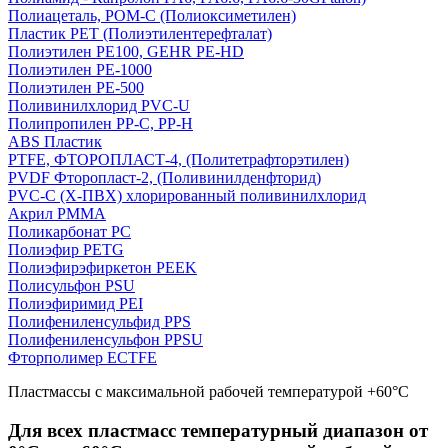
Полиацеталь, POM-C (Полиоксиметилен)
Пластик PET (Полиэтилентерефталат)
Полиэтилен PE100, GEHR PE-HD
Полиэтилен PE-1000
Полиэтилен PE-500
Поливинилхлорид PVC-U
Полипропилен PP-C, PP-H
ABS Пластик
PTFE, ФТОРОПЛАСТ-4, (Политетрафторэтилен)
PVDF Фторопласт-2, (Поливинилденфторид)
PVC-C (Х-ПВХ) хлорированный поливинилхлорид
Акрил PMMA
Поликарбонат PC
Полиэфир PETG
Полиэфирэфиркетон PEEK
Полисульфон PSU
Полиэфиримид PEI
Полифениленсульфид PPS
Полифениленсульфон PPSU
Фторполимер ECTFE
Пластмассы с максимальной рабочей температурой +60°С
Для всех пластмасс температурный диапазон от