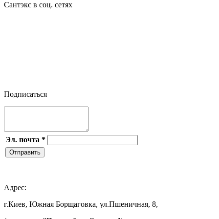
Сантэкс в соц. сетях




Подписаться
Эл. почта
*
Отправить

Адрес:
г.Киев, Южная Борщаговка, ул.Пшеничная, 8,