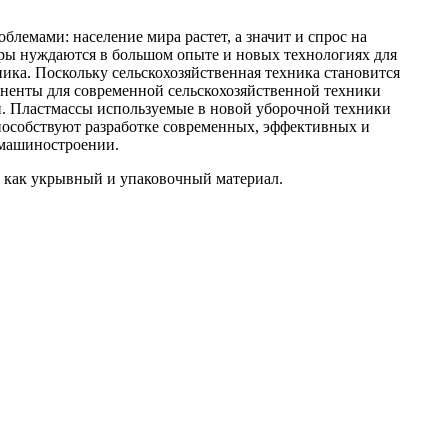
облемами: население мира растет, а значит и спрос на
еры нуждаются в большом опыте и новых технологиях для
ика. Поскольку сельскохозяйственная техника становится
оненты для современной сельскохозяйственной техники
и. Пластмассы используемые в новой уборочной техники
пособствуют разработке современных, эффективных и
 машиностроении.
, как укрывный и упаковочный материал.