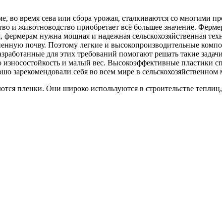
ме, во время сева или сбора урожая, сталкиваются со многими пр
тво и животноводство приобретает всё большее значение. Ферм
, фермерам нужна мощная и надежная сельскохозяйственная техн
тненную почву. Поэтому легкие и высокопроизводительные комп
азработанные для этих требований помогают решать такие задач
ю износостойкость и малый вес. Высокоэффективные пластики с
шо зарекомендовали себя во всем мире в сельскохозяйственном
аются пленки. Они широко используются в строительстве теплиц