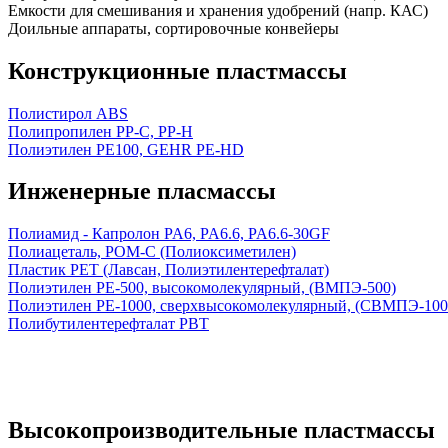
Емкости для смешивания и хранения удобрений (напр. КАС)
Доильные аппараты, сортировочные конвейеры
Конструкционные пластмассы
Полистирол ABS
Полипропилен PP-C, PP-H
Полиэтилен PE100, GEHR PE-HD
Инженерные пласмассы
Полиамид - Капролон PA6, PA6.6, PA6.6-30GF
Полиацеталь, POM-C (Полиоксиметилен)
Пластик PET (Лавсан, Полиэтилентерефталат)
Полиэтилен PE-500, высокомолекулярный, (ВМПЭ-500)
Полиэтилен PE-1000, сверхвысокомолекулярный, (СВМПЭ-100
Полибутилентерефталат PBT
Высокопроизводительные пластмассы