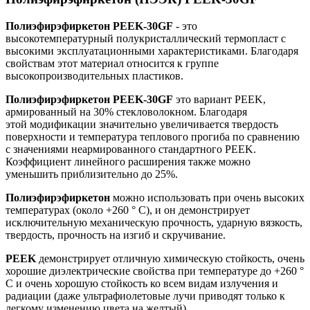
Полиэфирэфиркетон PEEK-30GF
- это
высокотемпературный полукристаллический термопласт с
высокими эксплуатационными характеристиками. Благодаря
свойствам этот материал относится к группе
высокопроизводительных пластиков.
Полиэфирэфиркетон PEEK-30GF
это вариант PEEK,
армированный на 30% стекловолокном. Благодаря
этой модификации значительно увеличивается твердость
поверхности и температура теплового прогиба по сравнению
с значениями неармированного стандартного PEEK.
Коэффициент линейного расширения также можно
уменьшить приблизительно до 25%.
Полиэфирэфиркетон
можно использовать при очень высоких
температурах (около +260 ° C), и он демонстрирует
исключительную механическую прочность, ударную вязкость,
твердость, прочность на изгиб и скручивание.
PEEK
демонстрирует отличную химическую стойкость, очень
хорошие диэлектрические свойства при температуре до +260 °
C и очень хорошую стойкость ко всем видам излучения и
радиации (даже ультрафиолетовые лучи приводят только к
легкому изменению цвета на желтый).