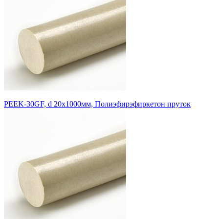
PEEK-30GF, d 20x1000мм, Полиэфирэфиркетон пруток