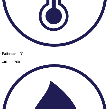
Рабочие t °C
-40 ... +260