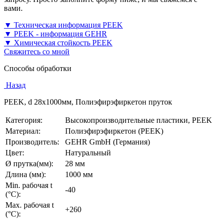
вами.
▼ Техническая информация PEEK
▼ PEEK - информация GEHR
▼ Химическая стойкость PEEK
Свяжитесь со мной
Способы обработки
Назад
PEEK, d 28x1000мм, Полиэфирэфиркетон пруток
Категория:
Высокопроизводительные пластики, PEEK
Материал:
Полиэфирэфиркетон (PEEK)
Производитель:
GEHR GmbH (Германия)
Цвет:
Натуральный
Ø прутка(мм):
28 мм
Длина (мм):
1000 мм
Min. рабочая t
-40
(°C):
Max. рабочая t
+260
(°C):