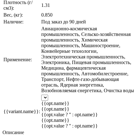
Плотность (г/
1.31
см3):
Вес, (кг):
0.850
Наличие:
Под заказ до 90 дней
Авиационно-космическая
промышленность, Сельско-хозяйственная
промышленность, Химическая
промышленность, Машиностроение,
Конвейерные технологии,
Электротехническая промышленность,
Применение:
Электроника, Пищевая промышленность,
Медицина, фармацевтическая
промышленность, Автомобилестроение,
Транспорт, Нефте-газо-добывающая
отрасль, Ядерная энергетика,
Возобновляемая єнергетика, Очистка воды
{{opt.name}}
{{opt.name}}
{{variant.name}}:
{{opt.value ? '' : opt.name}}
{{opt.name}}
{{opt.value ? '' : opt.name}}
Описание