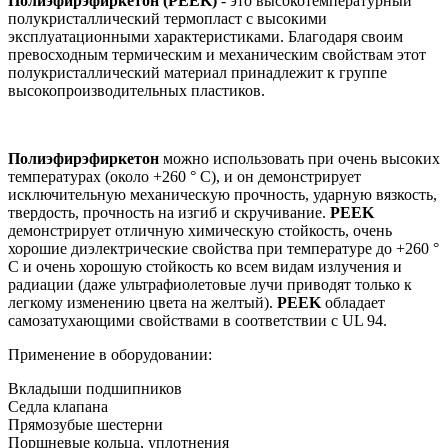
Полиэфирэфиркетон (PEEK)
- это высокотемпературный
полукристаллический термопласт с высокими
эксплуатационными характеристиками. Благодаря своим
превосходным термическим и механическим свойствам этот
полукристаллический материал принадлежит к группе
высокопроизводительных пластиков.
Полиэфирэфиркетон
можно использовать при очень высоких
температурах (около +260 ° C), и он демонстрирует
исключительную механическую прочность, ударную вязкость,
твердость, прочность на изгиб и скручивание.
PEEK
демонстрирует отличную химическую стойкость, очень
хорошие диэлектрические свойства при температуре до +260 °
C и очень хорошую стойкость ко всем видам излучения и
радиации (даже ультрафиолетовые лучи приводят только к
легкому изменению цвета на желтый).
PEEK
обладает
самозатухающими свойствами в соответствии с UL 94.
Применение в оборудовании:
Вкладыши подшипников
Седла клапана
Прямозубые шестерни
Поршневые кольца, уплотнения