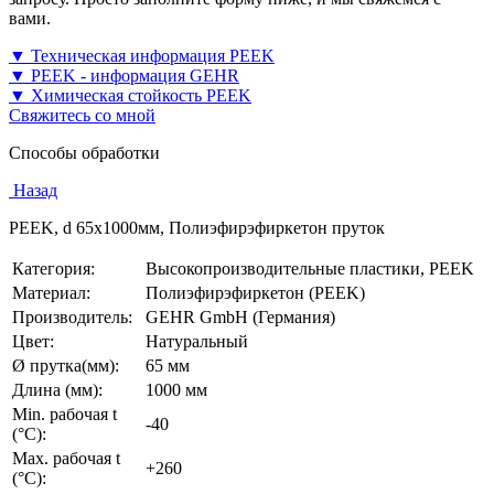
вами.
▼ Техническая информация PEEK
▼ PEEK - информация GEHR
▼ Химическая стойкость PEEK
Свяжитесь со мной
Способы обработки
Назад
PEEK, d 65x1000мм, Полиэфирэфиркетон пруток
Категория:
Высокопроизводительные пластики, PEEK
Материал:
Полиэфирэфиркетон (PEEK)
Производитель:
GEHR GmbH (Германия)
Цвет:
Натуральный
Ø прутка(мм):
65 мм
Длина (мм):
1000 мм
Min. рабочая t
-40
(°C):
Max. рабочая t
+260
(°C):