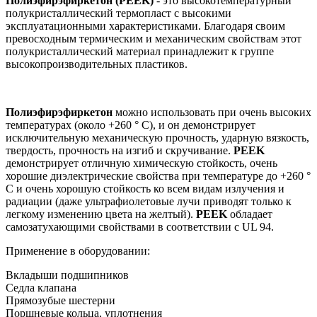
Полиэфирэфиркетон (PEEK)
- это высокотемпературный
полукристаллический термопласт с высокими
эксплуатационными характеристиками. Благодаря своим
превосходным термическим и механическим свойствам этот
полукристаллический материал принадлежит к группе
высокопроизводительных пластиков.
Полиэфирэфиркетон
можно использовать при очень высоких
температурах (около +260 ° C), и он демонстрирует
исключительную механическую прочность, ударную вязкость,
твердость, прочность на изгиб и скручивание.
PEEK
демонстрирует отличную химическую стойкость, очень
хорошие диэлектрические свойства при температуре до +260 °
C и очень хорошую стойкость ко всем видам излучения и
радиации (даже ультрафиолетовые лучи приводят только к
легкому изменению цвета на желтый).
PEEK
обладает
самозатухающими свойствами в соответствии с UL 94.
Применение в оборудовании:
Вкладыши подшипников
Седла клапана
Прямозубые шестерни
Поршневые кольца, уплотнения