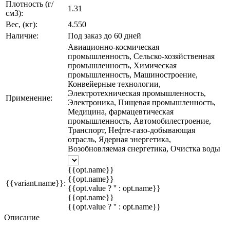
Плотность (г/
1.31
см3):
Вес, (кг):
4.550
Наличие:
Под заказ до 60 дней
Авиационно-космическая
промышленность, Сельско-хозяйственная
промышленность, Химическая
промышленность, Машиностроение,
Конвейерные технологии,
Электротехническая промышленность,
Применение:
Электроника, Пищевая промышленность,
Медицина, фармацевтическая
промышленность, Автомобилестроение,
Транспорт, Нефте-газо-добывающая
отрасль, Ядерная энергетика,
Возобновляемая єнергетика, Очистка воды
{{opt.name}}
{{opt.name}}
{{variant.name}}:
{{opt.value ? '' : opt.name}}
{{opt.name}}
{{opt.value ? '' : opt.name}}
Описание