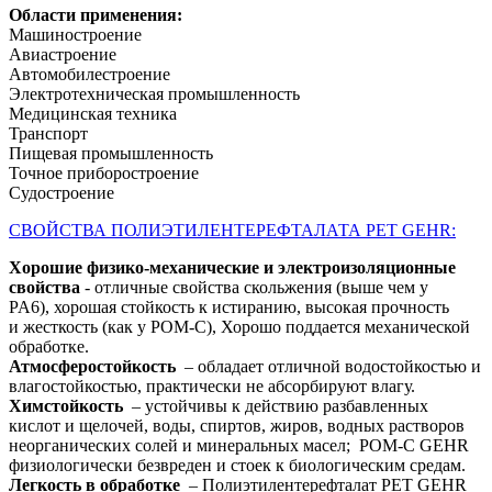
Области применения:
Машиностроение
Авиастроение
Автомобилестроение
Электротехническая промышленность
Медицинская техника
Транспорт
Пищевая промышленность
Точное приборостроение
Судостроение
СВОЙСТВА ПОЛИЭТИЛЕНТЕРЕФТАЛАТА PET GEHR:
Хорошие физико-механические и электроизоляционные
свойства
- отличные свойства скольжения (выше чем у
PA6), хорошая стойкость к истиранию, высокая прочность
и жесткость (как у POM-C), Хорошо поддается механической
обработке.
Атмосферостойкость
– обладает отличной водостойкостью и
влагостойкостью, практически не абсорбируют влагу.
Химстойкость
– устойчивы к действию разбавленных
кислот и щелочей, воды, спиртов, жиров, водных растворов
неорганических солей и минеральных масел; POM-C GEHR
физиологически безвреден и стоек к биологическим средам.
Легкость в обработке
– Полиэтилентерефталат PET GEHR