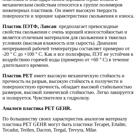
механическим свойствам относится к группе полимеров
инженерных пластиков. Он имеет высокую твердость
поверхности и хорошие характеристики скольжения и износа.
Пластик ПЭТФ, Лавсан
предполагает превосходные
свойства скольжения с очень хорошей износостойкостью и
является отличным материалом для скольжения в тяжелых
условиях (высокая влажность или сырость). Диапазон
непрерывной рабочей температуры составляет примерно от
-20 ° C до +100 ° C. Как и все полиэфиры, ПЭТ не устойчив к
воздействию горячей воды (примерно от +60 ° C) в течение
длительного времени.
Пластик PET
имеет высокую механическую стойкость и
прочность на разрыв, высокую стойкость к ползучести и
поверхностную прочность, обладает высокой стабильностью
размеров, высокой химической стойкостью. Легко лакируется
и полируется. Чувствителен к гидролизу.
Аналоги пластика PET GEHR.
По большинству своих характеристик аналогом материалу
пластика PET GEHR могут быть пластики Tecapet, Ertalite,
Tecadur, Terilen, Dacron, Tergal, Trevyra, Milar.