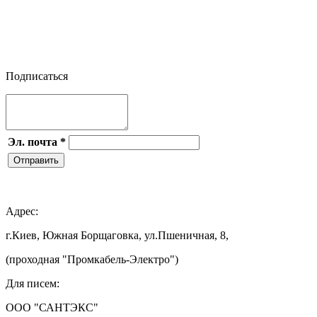


Подписаться
Эл. почта
*
Отправить

Адрес:
г.Киев, Южная Борщаговка, ул.Пшеничная, 8,
(проходная "Промкабель-Электро")
Для писем:
ООО "САНТЭКС"