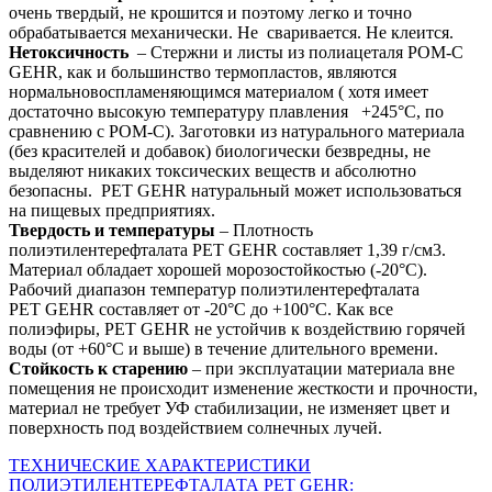
очень твердый, не крошится и поэтому легко и точно
обрабатывается механически. Не сваривается. Не клеится.
Нетоксичность
– Стержни и листы из полиацеталя POM-C
GEHR, как и большинство термопластов, являются
нормальновоспламеняющимся материалом ( хотя имеет
достаточно высокую температуру плавления +245°С, по
сравнению с POM-C). Заготовки из натурального материала
(без красителей и добавок) биологически безвредны, не
выделяют никаких токсических веществ и абсолютно
безопасны. PET GEHR натуральный может использоваться
на пищевых предприятиях.
Твердость и температуры
– Плотность
полиэтилентерефталата PET GEHR составляет 1,39 г/см3.
Материал обладает хорошей морозостойкостью (-20°С).
Рабочий диапазон температур полиэтилентерефталата
PET GEHR составляет от -20°С до +100°С. Как все
полиэфиры, PET GEHR не устойчив к воздействию горячей
воды (от +60°C и выше) в течение длительного времени.
Стойкость к старению
– при эксплуатации материала вне
помещения не происходит изменение жесткости и прочности,
материал не требует УФ стабилизации, не изменяет цвет и
поверхность под воздействием солнечных лучей.
ТЕХНИЧЕСКИЕ ХАРАКТЕРИСТИКИ
ПОЛИЭТИЛЕНТЕРЕФТАЛАТА PET GEHR: