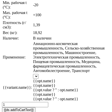
Min. рабочая t
-20
(°C):
Max. рабочая t
+100
(°C):
Плотность (г/
1,39
см3):
Вес (кг):
18,92
Наличие:
В наличии
Авиационно-космическая
промышленность, Сельско-хозяйственная
промышленность, Машиностроение,
Применение:
Электротехническая промышленность,
Пищевая промышленность, Медицина,
фармацевтическая промышленность,
Автомобилестроение, Транспорт
{{opt.name}}
{{opt.name}}
{{variant.name}}:
{{opt.value ? '' : opt.name}}
{{opt.name}}
{{opt.value ? '' : opt.name}}
{{ds.addToCartText}}