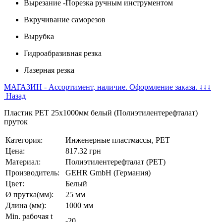
Вырезание -Порезка ручным инструментом
Вкручивание саморезов
Вырубка
Гидроабразивная резка
Лазерная резка
МАГАЗИН - Ассортимент, наличие. Оформление заказа. ↓↓↓
Назад
Пластик PET 25x1000мм белый (Полиэтилентерефталат)
пруток
Категория:
Инженерные пластмассы, PET
Цена:
817.32 грн
Материал:
Полиэтилентерефталат (PET)
Производитель:
GEHR GmbH (Германия)
Цвет:
Белый
Ø прутка(мм):
25 мм
Длина (мм):
1000 мм
Min. рабочая t
-20