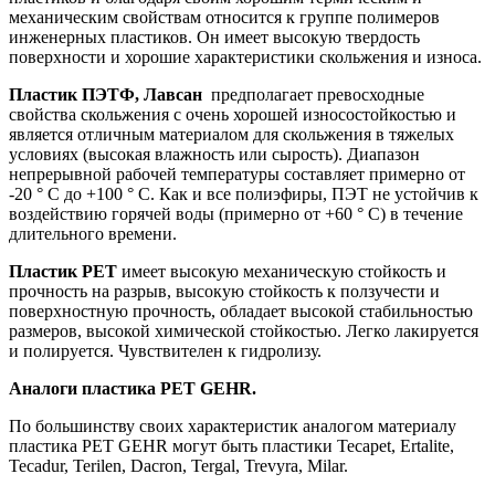
механическим свойствам относится к группе полимеров
инженерных пластиков. Он имеет высокую твердость
поверхности и хорошие характеристики скольжения и износа.
Пластик ПЭТФ, Лавсан
предполагает превосходные
свойства скольжения с очень хорошей износостойкостью и
является отличным материалом для скольжения в тяжелых
условиях (высокая влажность или сырость). Диапазон
непрерывной рабочей температуры составляет примерно от
-20 ° C до +100 ° C. Как и все полиэфиры, ПЭТ не устойчив к
воздействию горячей воды (примерно от +60 ° C) в течение
длительного времени.
Пластик PET
имеет высокую механическую стойкость и
прочность на разрыв, высокую стойкость к ползучести и
поверхностную прочность, обладает высокой стабильностью
размеров, высокой химической стойкостью. Легко лакируется
и полируется. Чувствителен к гидролизу.
Аналоги пластика PET GEHR.
По большинству своих характеристик аналогом материалу
пластика PET GEHR могут быть пластики Tecapet, Ertalite,
Tecadur, Terilen, Dacron, Tergal, Trevyra, Milar.