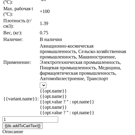
(°C):
Max. рабочая t
+100
(°C):
Плотность (г/
1.39
см3):
Вес, (кг):
0.75
Наличие:
В наличии
Авиационно-космическая
промышленность, Сельско-хозяйственная
промышленность, Машиностроение,
Применение:
Электротехническая промышленность,
Пищевая промышленность, Медицина,
фармацевтическая промышленность,
Автомобилестроение, Транспорт
{{opt.name}}
{{opt.name}}
{{variant.name}}:
{{opt.value ? '' : opt.name}}
{{opt.name}}
{{opt.value ? '' : opt.name}}
{{ds.addToCartText}}
Описание