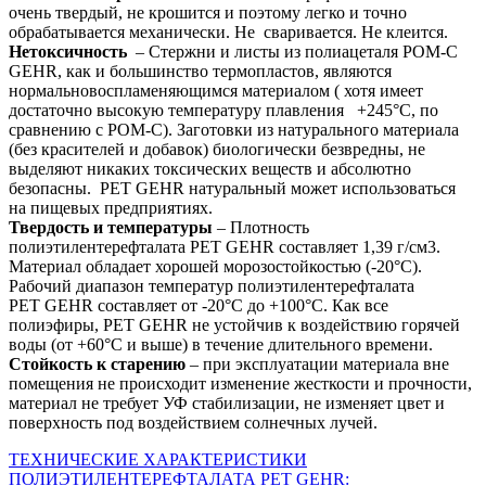
очень твердый, не крошится и поэтому легко и точно
обрабатывается механически. Не сваривается. Не клеится.
Нетоксичность
– Стержни и листы из полиацеталя POM-C
GEHR, как и большинство термопластов, являются
нормальновоспламеняющимся материалом ( хотя имеет
достаточно высокую температуру плавления +245°С, по
сравнению с POM-C). Заготовки из натурального материала
(без красителей и добавок) биологически безвредны, не
выделяют никаких токсических веществ и абсолютно
безопасны. PET GEHR натуральный может использоваться
на пищевых предприятиях.
Твердость и температуры
– Плотность
полиэтилентерефталата PET GEHR составляет 1,39 г/см3.
Материал обладает хорошей морозостойкостью (-20°С).
Рабочий диапазон температур полиэтилентерефталата
PET GEHR составляет от -20°С до +100°С. Как все
полиэфиры, PET GEHR не устойчив к воздействию горячей
воды (от +60°C и выше) в течение длительного времени.
Стойкость к старению
– при эксплуатации материала вне
помещения не происходит изменение жесткости и прочности,
материал не требует УФ стабилизации, не изменяет цвет и
поверхность под воздействием солнечных лучей.
ТЕХНИЧЕСКИЕ ХАРАКТЕРИСТИКИ
ПОЛИЭТИЛЕНТЕРЕФТАЛАТА PET GEHR: