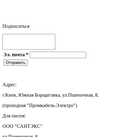


Подписаться
Эл. почта
*
Отправить

Адрес:
г.Киев, Южная Борщаговка, ул.Пшеничная, 8,
(проходная "Промкабель-Электро")
Для писем:
ООО "САНТЭКС"
ул.Пшеничная, 8,