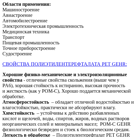
Области применения:
Машиностроение
Авиастроение
Автомобилестроение
Электротехническая промышленность
Медицинская техника
Транспорт
Пищевая промышленность
Точное приборостроение
Судостроение
СВОЙСТВА ПОЛИЭТИЛЕНТЕРЕФТАЛАТА PET GEHR:
Хорошие физико-механические и электроизоляционные
свойства
- отличные свойства скольжения (выше чем у
PA6), хорошая стойкость к истиранию, высокая прочность
и жесткость (как у POM-C), Хорошо поддается механической
обработке.
Атмосферостойкость
– обладает отличной водостойкостью и
влагостойкостью, практически не абсорбируют влагу.
Химстойкость
– устойчивы к действию разбавленных
кислот и щелочей, воды, спиртов, жиров, водных растворов
неорганических солей и минеральных масел; POM-C GEHR
физиологически безвреден и стоек к биологическим средам.
Легкость в обработке
– Полиэтилентерефталат PET GEHR