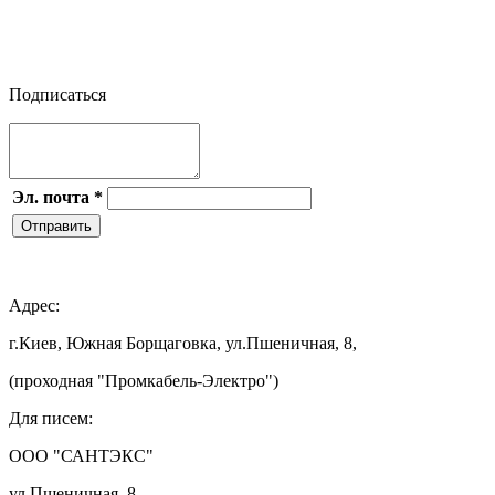


Подписаться
Эл. почта
*
Отправить

Адрес:
г.Киев, Южная Борщаговка, ул.Пшеничная, 8,
(проходная "Промкабель-Электро")
Для писем:
ООО "САНТЭКС"
ул.Пшеничная, 8,