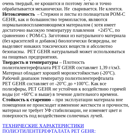
очень твердый, не крошится и поэтому легко и точно
обрабатывается механически. Не сваривается. Не клеится.
Нетоксичность
– Стержни и листы из полиацеталя POM-C
GEHR, как и большинство термопластов, являются
нормальновоспламеняющимся материалом ( хотя имеет
достаточно высокую температуру плавления +245°С, по
сравнению с POM-C). Заготовки из натурального материала
(без красителей и добавок) биологически безвредны, не
выделяют никаких токсических веществ и абсолютно
безопасны. PET GEHR натуральный может использоваться
на пищевых предприятиях.
Твердость и температуры
– Плотность
полиэтилентерефталата PET GEHR составляет 1,39 г/см3.
Материал обладает хорошей морозостойкостью (-20°С).
Рабочий диапазон температур полиэтилентерефталата
PET GEHR составляет от -20°С до +100°С. Как все
полиэфиры, PET GEHR не устойчив к воздействию горячей
воды (от +60°C и выше) в течение длительного времени.
Стойкость к старению
– при эксплуатации материала вне
помещения не происходит изменение жесткости и прочности,
материал не требует УФ стабилизации, не изменяет цвет и
поверхность под воздействием солнечных лучей.
ТЕХНИЧЕСКИЕ ХАРАКТЕРИСТИКИ
ПОЛИЭТИЛЕНТЕРЕФТАЛАТА PET GEHR: