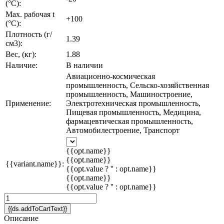
(°C):
Max. рабочая t
+100
(°C):
Плотность (г/
1.39
см3):
Вес, (кг):
1.88
Наличие:
В наличии
Авиационно-космическая
промышленность, Сельско-хозяйственная
промышленность, Машиностроение,
Применение:
Электротехническая промышленность,
Пищевая промышленность, Медицина,
фармацевтическая промышленность,
Автомобилестроение, Транспорт
{{opt.name}}
{{opt.name}}
{{variant.name}}:
{{opt.value ? '' : opt.name}}
{{opt.name}}
{{opt.value ? '' : opt.name}}
{{ds.addToCartText}}
Описание