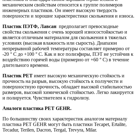
механическим свойствам относится к группе полимеров
инженерных пластиков. Он имеет высокую твердость
поверхности и хорошие характеристики скольжения и износа.
Пластик ПЭТФ, Лавсан
предполагает превосходные
свойства скольжения с очень хорошей износостойкостью и
является отличным материалом для скольжения в тяжелых
условиях (высокая влажность или сырость). Диапазон
непрерывной рабочей температуры составляет примерно от
-20 ° C до +100 ° C. Как и все полиэфиры, ПЭТ не устойчив к
воздействию горячей воды (примерно от +60 ° C) в течение
длительного времени.
Пластик PET
имеет высокую механическую стойкость и
прочность на разрыв, высокую стойкость к ползучести и
поверхностную прочность, обладает высокой стабильностью
размеров, высокой химической стойкостью. Легко лакируется
и полируется. Чувствителен к гидролизу.
Аналоги пластика PET GEHR.
По большинству своих характеристик аналогом материалу
пластика PET GEHR могут быть пластики Tecapet, Ertalite,
Tecadur, Terilen, Dacron, Tergal, Trevyra, Milar.