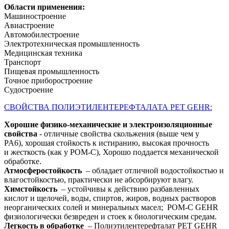
Области применения:
Машиностроение
Авиастроение
Автомобилестроение
Электротехническая промышленность
Медицинская техника
Транспорт
Пищевая промышленность
Точное приборостроение
Судостроение
СВОЙСТВА ПОЛИЭТИЛЕНТЕРЕФТАЛАТА PET GEHR:
Хорошие физико-механические и электроизоляционные
свойства
- отличные свойства скольжения (выше чем у
PA6), хорошая стойкость к истиранию, высокая прочность
и жесткость (как у POM-C), Хорошо поддается механической
обработке.
Атмосферостойкость
– обладает отличной водостойкостью и
влагостойкостью, практически не абсорбируют влагу.
Химстойкость
– устойчивы к действию разбавленных
кислот и щелочей, воды, спиртов, жиров, водных растворов
неорганических солей и минеральных масел; POM-C GEHR
физиологически безвреден и стоек к биологическим средам.
Легкость в обработке
– Полиэтилентерефталат PET GEHR