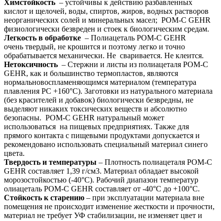
Химстойкость
– устойчивы к действию разбавленных
кислот и щелочей, воды, спиртов, жиров, водных растворов
неорганических солей и минеральных масел; POM-C GEHR
физиологически безвреден и стоек к биологическим средам.
Легкость в обработке
– Полиацеталь POM-C GEHR
очень твердый, не крошится и поэтому легко и точно
обрабатывается механически. Не сваривается. Не клеится.
Нетоксичность
– Стержни и листы из полиацеталя POM-C
GEHR, как и большинство термопластов, являются
нормальновоспламеняющимся материалом (температура
плавления PС +160°С). Заготовки из натурального материала
(без красителей и добавок) биологически безвредны, не
выделяют никаких токсических веществ и абсолютно
безопасны. POM-C GEHR натуральный может
использоваться на пищевых предприятиях. Также для
прямого контакта с пищевыми продуктами допускается и
рекомендовано использовать специальный материал синего
цвета.
Твердость и температуры
– Плотность полиацеталя POM-C
GEHR составляет 1,39 г/см3. Материал обладает высокой
морозостойкостью (-40°С). Рабочий диапазон температур
олиацеталь POM-C GEHR составляет от -40°С до +100°С.
Стойкость к старению
– при эксплуатации материала вне
помещения не происходит изменение жесткости и прочности,
материал не требует УФ стабилизации, не изменяет цвет и