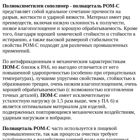
Полиоксиметилен сополимер - полиацеталь POM-C
представляет собой идеальное сочетание прочности на
разрыв, жесткости и ударной вязкости. Материал имеет ряд
преимуществ, включая низкую склонность к ползучести,
низкое влагопоглощение и хорошую обрабатываемость. Кроме
того, благодаря хорошей химической стойкости и стойкости к
истиранию, а также высокой размерной стабильности
свойства POM-C подходят для различных промышленных
применений.
По антифрикционным и механическим характеристикам
ПОМ-C
близок к РА6, но выгодно отличается от него
повышенной ударопрочностью (особенно при отрицательных
температурах), лучшими упругими свойствами, стойкостью к
образованию трещин, очень низким влагопоглощением, очень
хорошей обрабатываемостью (с возможностью изготовления
точных деталей).
ПОМ-С
имеет исключительную
усталостную нагрузку (в 1,5 раза выше, чем у ПА 6) и
является оптимальным материалом для изделий,
подверженных повторяющимся механическим воздействиям,
ударным нагрузкам и вибрации.
Полиацеталь POM-C
часто используется в пищевой
промышленности, так как процессы очистки требуют
устойчивости к воздействию горячей воды или различных