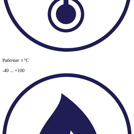
Рабочие t °C
-40 ... +100