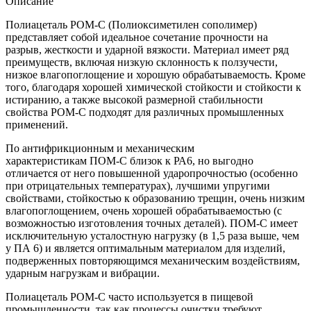
Описание
Полиацеталь POM-C (Полиоксиметилен сополимер)
представляет собой идеальное сочетание прочности на
разрыв, жесткости и ударной вязкости. Материал имеет ряд
преимуществ, включая низкую склонность к ползучести,
низкое влагопоглощение и хорошую обрабатываемость. Кроме
того, благодаря хорошей химической стойкости и стойкости к
истиранию, а также высокой размерной стабильности
свойства POM-C подходят для различных промышленных
применений.
По антифрикционным и механическим
характеристикам ПОМ-C близок к РА6, но выгодно
отличается от него повышенной ударопрочностью (особенно
при отрицательных температурах), лучшими упругими
свойствами, стойкостью к образованию трещин, очень низким
влагопоглощением, очень хорошей обрабатываемостью (с
возможностью изготовления точных деталей). ПОМ-С имеет
исключительную усталостную нагрузку (в 1,5 раза выше, чем
у ПА 6) и является оптимальным материалом для изделий,
подверженных повторяющимся механическим воздействиям,
ударным нагрузкам и вибрации.
Полиацеталь POM-C часто используется в пищевой
промышленности, так как процессы очистки требуют