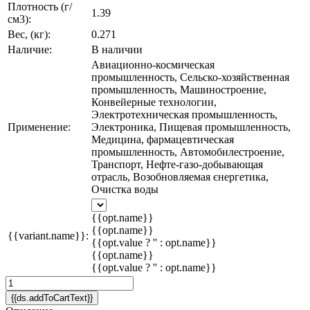
Плотность (г/
1.39
см3):
Вес, (кг):
0.271
Наличие:
В наличии
Авиационно-космическая
промышленность, Сельско-хозяйственная
промышленность, Машиностроение,
Конвейерные технологии,
Электротехническая промышленность,
Применение:
Электроника, Пищевая промышленность,
Медицина, фармацевтическая
промышленность, Автомобилестроение,
Транспорт, Нефте-газо-добывающая
отрасль, Возобновляемая єнергетика,
Очистка воды
{{opt.name}}
{{opt.name}}
{{variant.name}}:
{{opt.value ? '' : opt.name}}
{{opt.name}}
{{opt.value ? '' : opt.name}}
{{ds.addToCartText}}