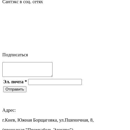
Сантэкс в соц. сетях




Подписаться
Эл. почта
*
Отправить

Адрес:
г.Киев, Южная Борщаговка, ул.Пшеничная, 8,
(проходная "Промкабель-Электро")