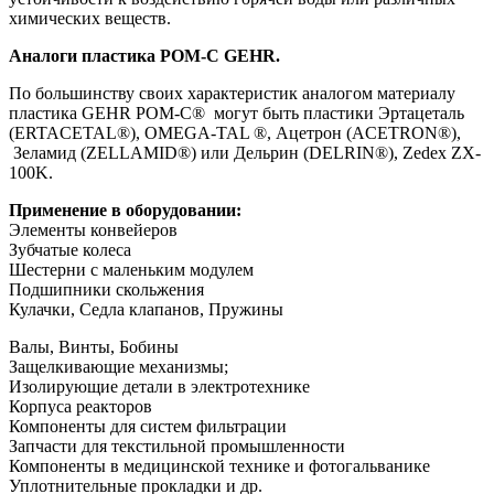
химических веществ.
Аналоги пластика POM-C GEHR.
По большинству своих характеристик аналогом материалу
пластика GEHR POM-C® могут быть пластики Эртацеталь
(ERTACETAL®), OMEGA-TAL ®, Ацетрон (ACETRON®),
Зеламид (ZELLAMID®) или Дельрин (DELRIN®), Zedex ZX-
100K.
Применение в оборудовании:
Элементы конвейеров
Зубчатые колеса
Шестерни с маленьким модулем
Подшипники скольжения
Кулачки, Седла клапанов, Пружины
Валы, Винты, Бобины
Защелкивающие механизмы;
Изолирующие детали в электротехнике
Корпуса реакторов
Компоненты для систем фильтрации
Запчасти для текстильной промышленности
Компоненты в медицинской технике и фотогальванике
Уплотнительные прокладки и др.