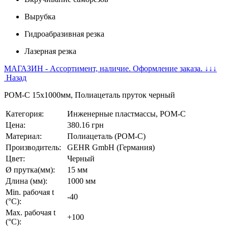
Вырубка
Гидроабразивная резка
Лазерная резка
МАГАЗИН - Ассортимент, наличие. Оформление заказа. ↓↓↓
Назад
POM-C 15х1000мм, Полиацеталь пруток черный
Категория:
Инженерные пластмассы, POM-C
Цена:
380.16 грн
Материал:
Полиацеталь (POM-C)
Производитель:
GEHR GmbH (Германия)
Цвет:
Черный
Ø прутка(мм):
15 мм
Длина (мм):
1000 мм
Min. рабочая t
-40
(°C):
Max. рабочая t
+100
(°C):