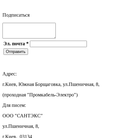

Подписаться
Эл. почта
*
Отправить

Адрес:
г.Киев, Южная Борщаговка, ул.Пшеничная, 8,
(проходная "Промкабель-Электро")
Для писем:
ООО "САНТЭКС"
ул.Пшеничная, 8,
г.Киев, 03134