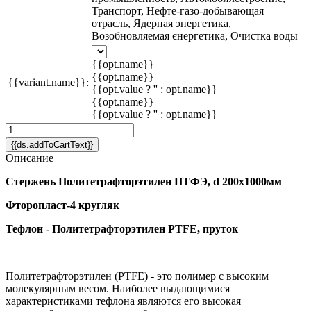
Транспорт, Нефте-газо-добывающая
отрасль, Ядерная энергетика,
Возобновляемая єнергетика, Очистка воды
{{opt.name}}
{{opt.name}}
{{variant.name}}:
{{opt.value ? '' : opt.name}}
{{opt.name}}
{{opt.value ? '' : opt.name}}
{{ds.addToCartText}}
Описание
Стержень Политетрафторэтилен ПТФЭ, d 200х1000мм
Фторопласт-4 кругляк
Тефлон - Политетрафторэтилен PTFE, пруток
Политетрафторэтилен (PTFE) - это полимер с высоким
молекулярным весом. Наиболее выдающимися
характеристиками тефлона являются его высокая