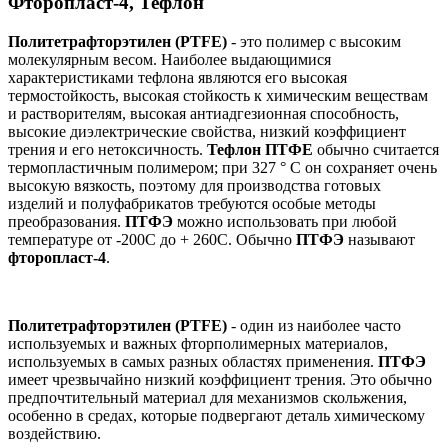
Фторопласт-4, Тефлон
Политетрафторэтилен (PTFE)
- это полимер с высоким
молекулярным весом. Наиболее выдающимися
характеристиками тефлона являются его высокая
термостойкость, высокая стойкость к химическим веществам
и растворителям, высокая антиадгезионная способность,
высокие диэлектрические свойства, низкий коэффициент
трения и его нетоксичность.
Тефлон ПТФЕ
обычно считается
термопластичным полимером; при 327 ° C он сохраняет очень
высокую вязкость, поэтому для производства готовых
изделий и полуфабрикатов требуются особые методы
преобразования.
ПТФЭ
можно использовать при любой
температуре от -200С до + 260С. Обычно
ПТФЭ
называют
фторопласт-4
.
Политетрафторэтилен (PTFE)
- один из наиболее часто
используемых и важных фторполимерных материалов,
используемых в самых разных областях применения.
ПТФЭ
имеет чрезвычайно низкий коэффициент трения. Это обычно
предпочтительный материал для механизмов скольжения,
особенно в средах, которые подвергают деталь химическому
воздействию.