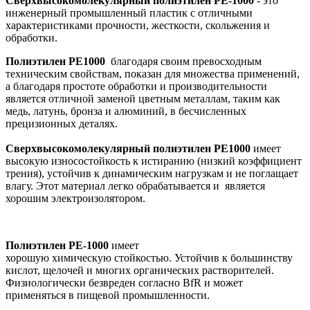
Сверхвысокомолекулярный полиэтилен PE-1000
- это
инженерный промышленный пластик с отличными
характеристиками прочности, жесткости, скольжения и
обработки.
Полиэтилен PE1000
благодаря своим превосходным
техническим свойствам, показан для множества применений,
а благодаря простоте обработки и производительности
является отличной заменой цветным металлам, таким как
медь, латунь, бронза и алюминий, в бесчисленных
прецизионных деталях.
Сверхвысокомолекулярный полиэтилен PE1000
имеет
высокую износостойкость к истиранию (низкий коэффициент
трения), устойчив к динамическим нагрузкам и не поглащает
влагу. Этот материал легко обрабатывается и является
хорошим электроизолятором.
Полиэтилен PE-1000
имеет
хорошую химическую стойкостью. Устойчив к большинству
кислот, щелочей и многих органических растворителей.
Физиологически безвреден согласно BfR и может
применяться в пищевой промышленности.