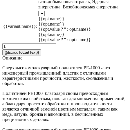
газо-добывающая отрасль, Ядерная
энергетика, Возобновляемая єнергетика
{{opt.name}}
{{opt.name}}
{{variant.name}}:
{{opt.value ? '' : opt.name}}
{{opt.name}}
{{opt.value ? '' : opt.name}}
{{ds.addToCartText}}
Описание
Сверхвысокомолекулярный полиэтилен PE-1000 - это
инженерный промышленный пластик с отличными
характеристиками прочности, жесткости, скольжения и
обработки.
Полиэтилен PE1000 благодаря своим превосходным
техническим свойствам, показан для множества применений,
а благодаря простоте обработки и производительности
является отличной заменой цветным металлам, таким как
медь, латунь, бронза и алюминий, в бесчисленных
прецизионных деталях.
Сверхвысокомолекулярный полиэтилен PE1000 имеет