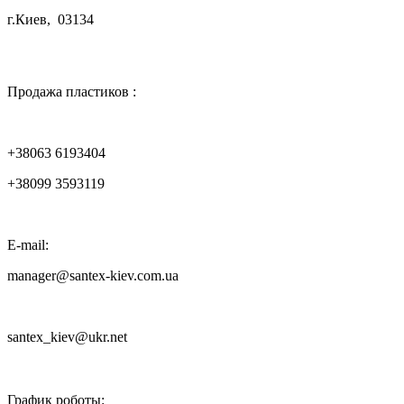
г.Киев, 03134

Продажа пластиков :
+38063 6193404
+38099 3593119
E-mail:
manager@santex-kiev.com.ua
santex_kiev@ukr.net

График роботы: