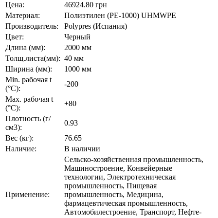
Цена:
46924.80 грн
Материал:
Полиэтилен (PE-1000) UHMWPE
Производитель:
Polypres (Испания)
Цвет:
Черный
Длина (мм):
2000 мм
Толщ.листа(мм):
40 мм
Ширина (мм):
1000 мм
Min. рабочая t
-200
(°C):
Max. рабочая t
+80
(°C):
Плотность (г/
0.93
см3):
Вес (кг):
76.65
Наличие:
В наличии
Сельско-хозяйственная промышленность,
Машиностроение, Конвейерные
технологии, Электротехническая
промышленность, Пищевая
Применение:
промышленность, Медицина,
фармацевтическая промышленность,
Автомобилестроение, Транспорт, Нефте-