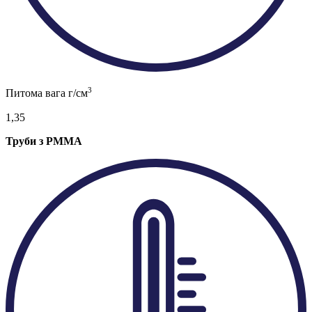
3
Питома вага г/см
1,35
Труби з PMMA