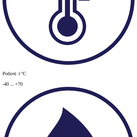
Робочі t °C
-40 ... +70