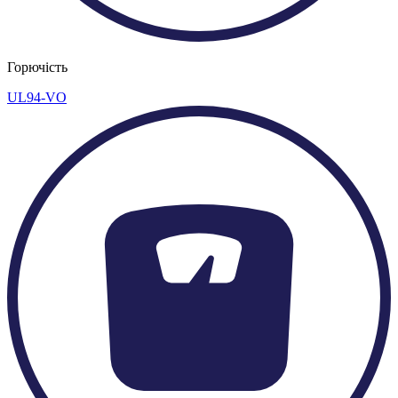
Горючість
UL94-VO