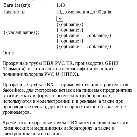
Вага 1м (кг):
1.48
Наявність:
Під замовлення до 90 днів
{{opt.name}}
{{opt.name}}
{{variant.name}}:
{{opt.value ? '' : opt.name}}
{{opt.name}}
{{opt.value ? '' : opt.name}}
Опис
Прозрачные трубы ПВХ PVC-TR, производства GEHR
(Германия), изготовлены из непластифицированного
поливинилхлорида PVC-U (НПВХ).
Прозрачные трубы ПВХ — применяются при строительстве
бассейнов, для смотровых вставок на пищевых предприятиях,
в химических и фармакологических трубопроводах,
используются в моделестроении и в рекламе, а также при
производстве нестандартных сварных емкостей в качестве
уровнемеров.
Кроме того прозрачные трубы ПВХ могут использоваться в
химических и медицинских лабораториях, а также в
электроннике для изоляции.