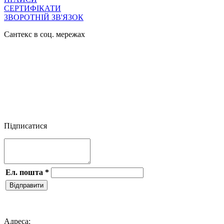
СЕРТИФІКАТИ
ЗВОРОТНІЙ ЗВ'ЯЗОК
Сантекс в соц. мережах




Підписатися
Ел. пошта
*
Відправити

Адреса: