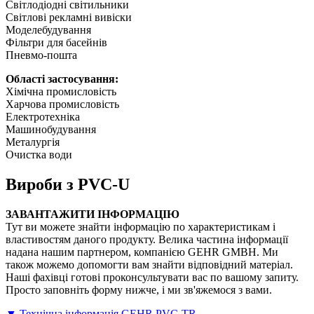
Світлодіодні світильники
Світлові рекламні вивіски
Моделебудування
Фільтри для басейнів
Пневмо-пошта
Області застосування:
Хімічна промисловість
Харчова промисловість
Електротехніка
Машинобудування
Металургія
Очистка води
Вироби з PVC-U
ЗАВАНТАЖИТИ ІНФОРМАЦІЮ
Тут ви можете знайти інформацію по характеристикам і
властивостям даного продукту. Велика частина інформації
надана нашим партнером, компанією GEHR GMBH. Ми
також можемо допомогти вам знайти відповідний матеріал.
Наші фахівці готові проконсультувати вас по вашому запиту.
Просто заповніть форму нижче, і ми зв'яжемося з вами.
▼ Технічна інформація GEHR PVC-TR