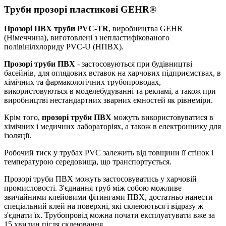
Труби прозорі пластикові GEHR®
Прозорі ПВХ труби PVC-TR
, виробництва GEHR
(Німеччина), виготовлені з непластифікованого
полівінілхлориду PVC-U (НПВХ).
Прозорі труби ПВХ
- застосовуються при будівництві
басейнів, для оглядових вставок на харчових підприємствах, в
хімічних та фармакологічних трубопроводах,
використовуються в моделебудуванні та рекламі, а також при
виробництві нестандартних зварних ємностей як рівнеміри.
Крім того,
прозорі труби ПВХ
можуть використовуватися в
хімічних і медичних лабораторіях, а також в електроннику для
ізоляції.
Робочий тиск у трубах PVC залежить від товщини її стінок і
температурою середовища, що транспортується.
Прозорі труби ПВХ можуть застосовуватись у харчовій
промисловості. З'єднання труб між собою можливе
звичайними клейовими фітингами ПВХ, достатньо нанести
спеціальний клей на поверхні, які склеюються і відразу ж
з'єднати їх. Трубопровід можна почати експлуатувати вже за
15 хвилин після склеювання.