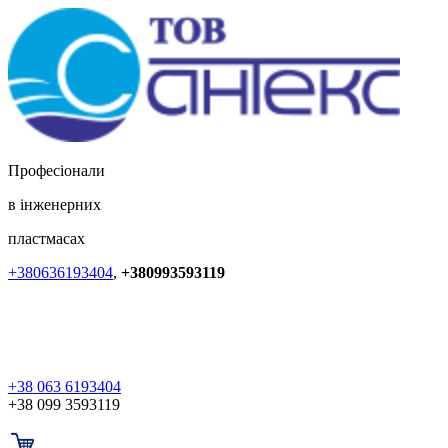
Професіонали
в інженерних
пластмасах
+380636193404
,
+380993593119
+38 063 6193404
+38 099 3593119