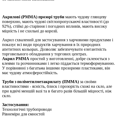
Акрилові (PMMA) прозорі труби
мають чудову глянцеву
поверхню, мають чудові світлопропускаючі властивості (до
92%), стійкі до старіння і погодних впливів, мають високу
міцність і не схильні до корозії.
Акрил схвалений для застосування з харчовими продуктами і
показує всі види продуктів харчування в їх природних
апетитних кольорах. Дозволяє забезпечувати елегантність
торговельного обладнання у торгових центрах.
Акрил PMMA
простий у виготовленні, добре склеюється з
клеями та розчинниками і легко піддається термоформуванню.
У порівнянні з багатьма іншими прозорими пластиками, він
має чудову атмосферостійкість.
Труби з поліметилметакрилату (ПММА)
за своїми
властивостями - ясність, блиск і прозорість схожі на скло, але
при вдвічі меншій вазі та в багато разів більшій міцності, ніж
скло.
Застосування:
Технологічні трубопроводи
Рівнеміри для ємностей