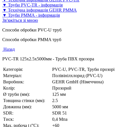
▼ Труби PVC-TR - інформація
▼ Технічна інформація GEHR PMMA
▼ Труби PMMA - інформація
Зв'яжіться зі мною
Способи обробки PVC-U труб
Способи обробки PMMA труб
Назад
PVC-TR 125x2.5x5000мм - Труба ПВХ прозора
Категорія:
PVC-U, PVC-TR, Труби прозорі
Матеріал:
Полівінілхлорид (PVC-U)
Виробник:
GEHR GmbH (Німеччина)
Колір:
Прозорий
Ø труби (мм):
125 мм
Товщина стінки (мм):
2.5
Довжина (мм):
5000 мм
SDR:
SDR 51
Тиск:
0,4 Мпа
Max. робоча t (°C):
+60