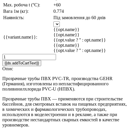
Max. робоча t (°C):
+60
Вага 1м (кг):
0.774
Наявність:
Під замовлення до 60 днів
{{opt.name}}
{{opt.name}}
{{variant.name}}:
{{opt.value ? '' : opt.name}}
{{opt.name}}
{{opt.value ? '' : opt.name}}
{{ds.addToCartText}}
Опис
Прозрачные трубы ПВХ PVC-TR, производства GEHR
(Германия), изготовлены из непластифицированного
поливинилхлорида PVC-U (НПВХ).
Прозрачные трубы ПВХ — применяются при строительстве
бассейнов, для смотровых вставок на пищевых предприятиях,
в химических и фармакологических трубопроводах,
используются в моделестроении и в рекламе, а также при
производстве нестандартных сварных емкостей в качестве
уровнемеров.