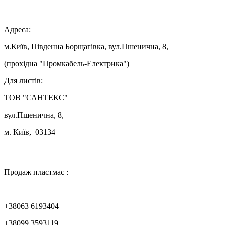

Адреса:
м.Київ, Південна Борщагівка, вул.Пшенична, 8,
(прохідна "Промкабель-Електрика")
Для листів:
ТОВ "САНТЕКС"
вул.Пшенична, 8,
м. Київ, 03134

Продаж пластмас :
+38063 6193404
+38099 3593119