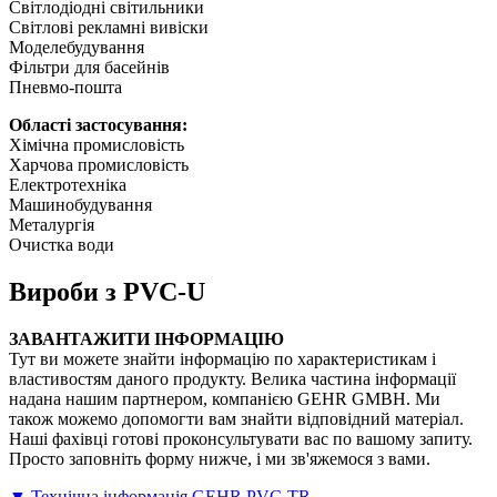
Світлодіодні світильники
Світлові рекламні вивіски
Моделебудування
Фільтри для басейнів
Пневмо-пошта
Області застосування:
Хімічна промисловість
Харчова промисловість
Електротехніка
Машинобудування
Металургія
Очистка води
Вироби з PVC-U
ЗАВАНТАЖИТИ ІНФОРМАЦІЮ
Тут ви можете знайти інформацію по характеристикам і
властивостям даного продукту. Велика частина інформації
надана нашим партнером, компанією GEHR GMBH. Ми
також можемо допомогти вам знайти відповідний матеріал.
Наші фахівці готові проконсультувати вас по вашому запиту.
Просто заповніть форму нижче, і ми зв'яжемося з вами.
▼ Технічна інформація GEHR PVC-TR