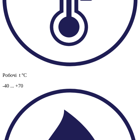
Робочі t °C
-40 ... +70