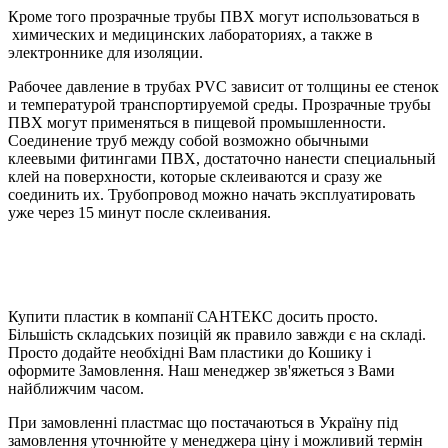
Кроме того прозрачные трубы ПВХ могут использоваться в
химических и медицинских лабораториях, а также в
электроннике для изоляции.
Рабочее давление в трубах PVC зависит от толщины ее стенок
и температурой транспортируемой среды. Прозрачные трубы
ПВХ могут применяться в пищевой промышленности.
Соединение труб между собой возможно обычными
клеевыми фитингами ПВХ, достаточно нанести специальный
клей на поверхности, которые склеиваются и сразу же
соединить их. Трубопровод можно начать эксплуатировать
уже через 15 минут после склеивания.
Купити пластик в компанії САНТЕКС досить просто.
Більшість складських позицій як правило завжди є на складі.
Просто додайте необхідні Вам пластики до Кошику і
оформите Замовлення. Наш менеджер зв'яжеться з Вами
найближчим часом.
При замовленні пластмас що постачаються в Україну під
замовлення уточнюйте у менеджера ціну і можливий термін