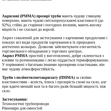
Акрилові (PMMA) прозорі труби
мають чудову глянцеву
поверхню, мають чудові світлопропускаючі властивості (до
92%), стійкі до старіння і погодних впливів, мають високу
міцність і не схильні до корозії.
Акрил схвалений для застосування з харчовими продуктами і
показує всі види продуктів харчування в їх природних
апетитних кольорах. Дозволяє забезпечувати елегантність
торговельного обладнання у торгових центрах.
Акрил PMMA
простий у виготовленні, добре склеюється з
клеями та розчинниками і легко піддається термоформуванню.
У порівнянні з багатьма іншими прозорими пластиками, він
має чудову атмосферостійкість.
Труби з поліметилметакрилату (ПММА)
за своїми
властивостями - ясність, блиск і прозорість схожі на скло, але
при вдвічі меншій вазі та в багато разів більшій міцності, ніж
скло.
Застосування:
Технологічні трубопроводи
Рівнеміри для ємностей