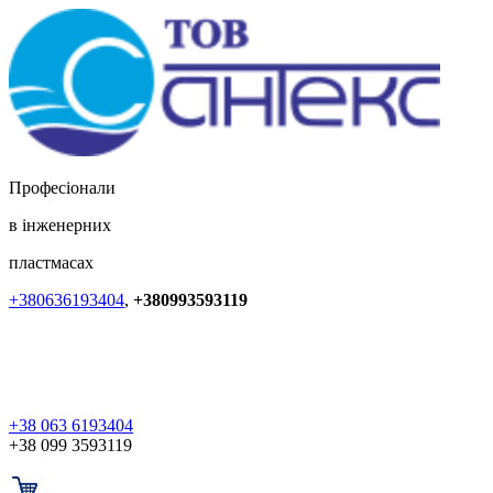
Професіонали
в інженерних
пластмасах
+380636193404
,
+380993593119
+38 063 6193404
+38 099 3593119