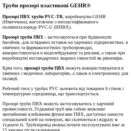
Труби прозорі пластикові GEHR®
Прозорі ПВХ труби PVC-TR
, виробництва GEHR
(Німеччина), виготовлені з непластифікованого
полівінілхлориду PVC-U (НПВХ).
Прозорі труби ПВХ
- застосовуються при будівництві
басейнів, для оглядових вставок на харчових підприємствах, в
хімічних та фармакологічних трубопроводах,
використовуються в моделебудуванні та рекламі, а також при
виробництві нестандартних зварних ємностей як рівнеміри.
Крім того,
прозорі труби ПВХ
можуть використовуватися в
хімічних і медичних лабораторіях, а також в електроннику для
ізоляції.
Робочий тиск у трубах PVC залежить від товщини її стінок і
температурою середовища, що транспортується.
Прозорі труби ПВХ можуть застосовуватись у харчовій
промисловості. З'єднання труб між собою можливе
звичайними клейовими фітингами ПВХ, достатньо нанести
спеціальний клей на поверхні, які склеюються і відразу ж
з'єднати їх. Трубопровід можна почати експлуатувати вже за
15 хвилин після склеювання.