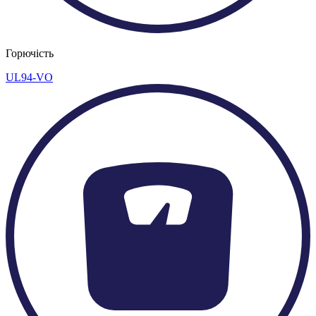
Горючість
UL94-VO