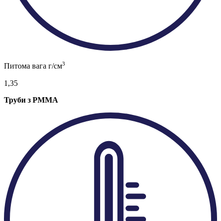
3
Питома вага г/см
1,35
Труби з PMMA