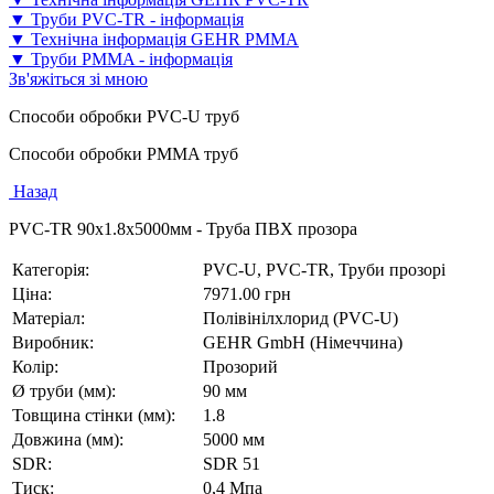
▼ Труби PVC-TR - інформація
▼ Технічна інформація GEHR PMMA
▼ Труби PMMA - інформація
Зв'яжіться зі мною
Способи обробки PVC-U труб
Способи обробки PMMA труб
Назад
PVC-TR 90x1.8x5000мм - Труба ПВХ прозора
Категорія:
PVC-U, PVC-TR, Труби прозорі
Ціна:
7971.00 грн
Матеріал:
Полівінілхлорид (PVC-U)
Виробник:
GEHR GmbH (Німеччина)
Колір:
Прозорий
Ø труби (мм):
90 мм
Товщина стінки (мм):
1.8
Довжина (мм):
5000 мм
SDR:
SDR 51
Тиск:
0,4 Мпа