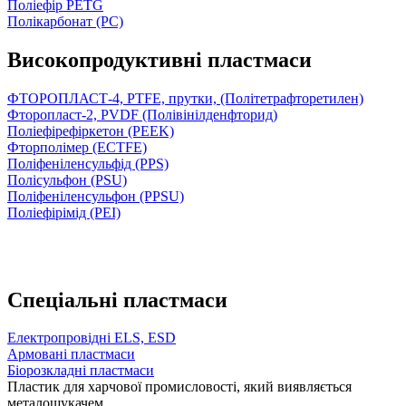
Поліефір PETG
Полікарбонат (PC)
Високопродуктивні пластмаси
ФТОРОПЛАСТ-4, PTFE, прутки, (Політетрафторетилен)
Фторопласт-2, PVDF (Полівінілденфторид)
Поліефірефіркетон (PEEK)
Фторполімер (ECTFE)
Поліфеніленсульфід (PPS)
Полісульфон (PSU)
Поліфеніленсульфон (PPSU)
Поліефірімід (PEI)
Спеціальні пластмаси
Електропровідні ELS, ESD
Армовані пластмаси
Біорозкладні пластмаси
Пластик для харчової промисловості, який виявляється
металошукачем