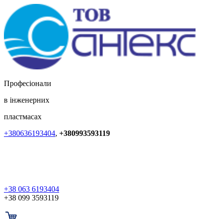
Професіонали
в інженерних
пластмасах
+380636193404
,
+380993593119
+38 063 6193404
+38 099 3593119