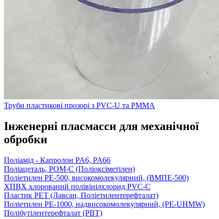
Труби пластикові прозорі з PVC-U та PMMA
Інженерні пласмасси для механічної
обробки
Поліамід - Капролон PA6, PA66
Поліацеталь, POM-C (Поліоксіметілен)
Поліетилен PE-500, високомолекулярний, (ВМПЕ-500)
ХПВХ хлорований полівінілхлорид PVC-C
Пластик PET (Лавсан, Поліетилентерефталат)
Поліетилен PE-1000, надвисокомолекулярний, (PE-UHMW)
Полібутілентерефталат (PBT)