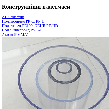
Конструкційні пластмаси
ABS пластик
Поліпропілен PP-C, PP-H
Поліетилен PE100, GEHR PE-HD
Полівінілхлорид PVC-U
Акрил (PMMA)