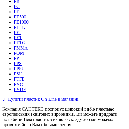
PBT
PC
PE
PE500
PE1000
PEEK
PEI
PET
PETG
PMMA
POM
PP
PPS
PPSU
PSU
PTFE
PVC
PVDF
Купити пластик On-Line в магазині

Компанія САНТЕКС пропонує широкий вибір пластмас
європейських і світових виробників. Ви можете придбати
потрібний Вам пластик з нашого складу або ми можемо
привезти його Вам під замовлення.