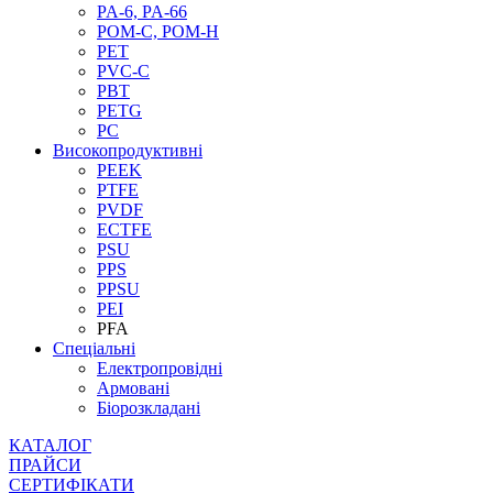
PA-6, PA-66
POM-C, POM-H
PET
PVC-C
PBT
PETG
PC
Високопродуктивні
PEEK
PTFE
PVDF
ECTFE
PSU
PPS
PPSU
PEI
PFA
Спеціальні
Електропровідні
Армовані
Біорозкладані
КАТАЛОГ
ПРАЙСИ
СЕРТИФІКАТИ