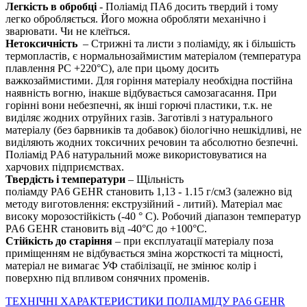
Легкість в обробці
- Поліамід ПА6 досить твердий і тому
легко обробляється. Його можна обробляти механічно і
зварювати. Чи не клеїться.
Нетоксичність
– Стрижні та листи з поліаміду, як і більшість
термопластів, є нормальнозаймистим матеріалом (температура
плавлення PС +220°С), але при цьому досить
важкозаймистими. Для горіння матеріалу необхідна постійна
наявність вогню, інакше відбувається самозагасання. При
горінні вони небезпечні, як інші горючі пластики, т.к. не
виділяє жодних отруйних газів. Заготівлі з натурального
матеріалу (без барвників та добавок) біологічно нешкідливі, не
виділяють жодних токсичних речовин та абсолютно безпечні.
Поліамід PА6 натуральний може використовуватися на
харчових підприємствах.
Твердість і температури
– Щільність
поліамду PA6 GEHR становить 1,13 - 1.15 г/см3 (залежно від
методу виготовлення: екструзійний - литий). Матеріал має
високу морозостійкість (-40 ° С). Робочий діапазон температур
PA6 GEHR становить від -40°С до +100°С.
Стійкість до старіння
– при експлуатації матеріалу поза
приміщенням не відбувається зміна жорсткості та міцності,
матеріал не вимагає УФ стабілізації, не змінює колір і
поверхню під впливом сонячних променів.
ТЕХНІЧНІ ХАРАКТЕРИСТИКИ ПОЛІАМІДУ PA6 GEHR