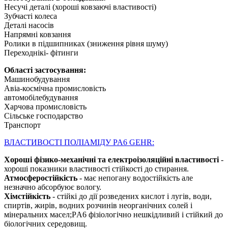
Несучі деталі (хороші ковзаючі властивості)
Зубчасті колеса
Деталі насосів
Напрямні ковзання
Ролики в підшипниках (зниження рівня шуму)
Переходнікі- фітинги
Області застосування:
Машинобудування
Авіа-космічна промисловість
автомобілебудування
Харчова промисловість
Сільське господарство
Транспорт
ВЛАСТИВОСТІ ПОЛІАМІДУ PA6 GEHR:
Хороші фізико-механічні та електроізоляційні властивості
-
хороші показники властивості стійкості до стирання.
Атмосферостійкість
- має непогану водостійкість але
незначно абсорбуює вологу.
Хімстійкість
- стійкі до дії розведених кислот і лугів, води,
спиртів, жирів, водних розчинів неорганічних солей і
мінеральних масел;PА6 фізіологічно нешкідливий і стійкий до
біологічних середовищ.