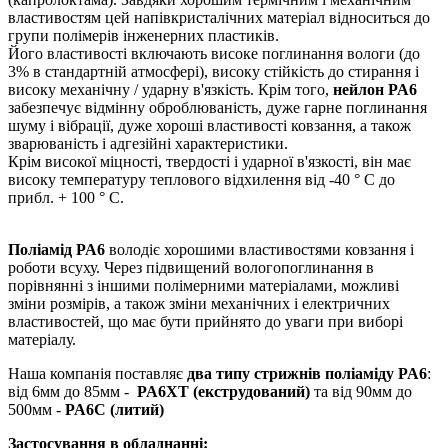
властивостям цей напівкристалічних матеріал відноситься до
групи полімерів інженерних пластиків.
Його властивості включають високе поглинання вологи (до
3% в стандартній атмосфері), високу стійкість до стирання і
високу механічну / ударну в'язкість. Крім того,
нейлон PA6
забезпечує відмінну оброблюваність, дуже гарне поглинання
шуму і вібрації, дуже хороші властивості ковзання, а також
зварюваність і адгезійні характеристики.
Крім високої міцності, твердості і ударної в'язкості, він має
високу температуру теплового відхилення від -40 ° C до
прибл. + 100 ° С.
Поліамід PA6
володіє хорошими властивостями ковзання і
роботи всуху. Через підвищений вологопоглинання в
порівнянні з іншими полімерними матеріалами, можливі
зміни розмірів, а також зміни механічних і електричних
властивостей, що має бути прийнято до уваги при виборі
матеріалу.
Наша компанія поставляє
два типу стрижнів поліаміду PA6
:
від 6мм до 85мм -
PA6XT (екструдований)
та від 90мм до
500мм -
PA6C (литий)
Застосування в обладнанні: