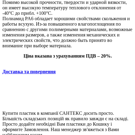
Помимо высокой прочности, твердости и ударной вязкости,
он имеет высокую температуру теплового отклонения от
-40°C до прибл. +100°С.
Полиамид PA6 обладает хорошими свойствами скольжения и
работы всухую. Из-за повышенного влагопоглощения по
сравнению с другими полимерными материалами, возможные
изменения размеров, а также изменения механических и
электрических свойств, что должно быть принято во
внимание при выборе материала.
Ціна вказана з урахуванням ПДВ – 20%.
Доставка та повернення
Купити пластик в компанії САНТЕКС досить просто.
Більшість складських позицій як правило завжди є на складі.
Просто додайте необхідні Вам пластики до Кошику і
оформите Замовлення. Наш менеджер зв'яжеться з Вами
найближчим часом.