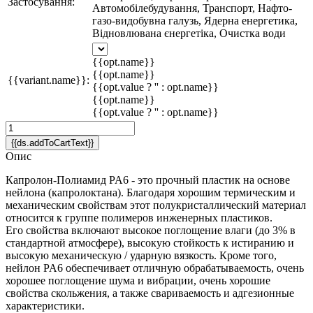
Застосування:
Автомобілебудування, Транспорт, Нафто-
газо-видобувна галузь, Ядерна енергетика,
Відновлювана єнергетіка, Очистка води
{{opt.name}}
{{opt.name}}
{{variant.name}}:
{{opt.value ? '' : opt.name}}
{{opt.name}}
{{opt.value ? '' : opt.name}}
{{ds.addToCartText}}
Опис
Капролон-Полиамид PA6 - это прочный пластик на основе
нейлона (капролоктана). Благодаря хорошим термическим и
механическим свойствам этот полукристаллический материал
относится к группе полимеров инженерных пластиков.
Его свойства включают высокое поглощение влаги (до 3% в
стандартной атмосфере), высокую стойкость к истиранию и
высокую механическую / ударную вязкость. Кроме того,
нейлон PA6 обеспечивает отличную обрабатываемость, очень
хорошее поглощение шума и вибрации, очень хорошие
свойства скольжения, а также свариваемость и адгезионные
характеристики.