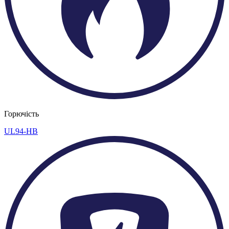
Горючість
UL94-HB