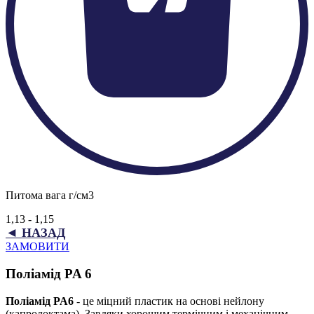
Питома вага г/см3
1,13 - 1,15
◄ НАЗАД
ЗАМОВИТИ
Поліамід PA 6
Поліамід PA6
- це міцний пластик на основі нейлону
(капролоктама). Завдяки хорошим термічним і механічним