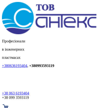
Професіонали
в інженерних
пластмасах
+380636193404
,
+380993593119
+38 063 6193404
+38 099 3593119