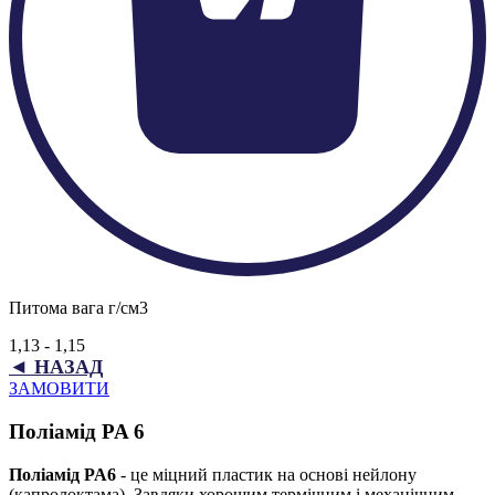
Питома вага г/см3
1,13 - 1,15
◄ НАЗАД
ЗАМОВИТИ
Поліамід PA 6
Поліамід PA6
- це міцний пластик на основі нейлону
(капролоктама). Завдяки хорошим термічним і механічним