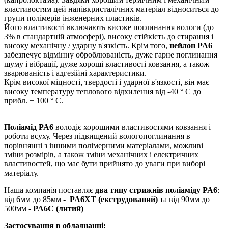
властивостям цей напівкристалічних матеріал відноситься до
групи полімерів інженерних пластиків.
Його властивості включають високе поглинання вологи (до
3% в стандартній атмосфері), високу стійкість до стирання і
високу механічну / ударну в'язкість. Крім того,
нейлон PA6
забезпечує відмінну оброблюваність, дуже гарне поглинання
шуму і вібрації, дуже хороші властивості ковзання, а також
зварюваність і адгезійні характеристики.
Крім високої міцності, твердості і ударної в'язкості, він має
високу температуру теплового відхилення від -40 ° C до
прибл. + 100 ° С.
Поліамід PA6
володіє хорошими властивостями ковзання і
роботи всуху. Через підвищений вологопоглинання в
порівнянні з іншими полімерними матеріалами, можливі
зміни розмірів, а також зміни механічних і електричних
властивостей, що має бути прийнято до уваги при виборі
матеріалу.
Наша компанія поставляє
два типу стрижнів поліаміду PA6
:
від 6мм до 85мм -
PA6XT (екструдований)
та від 90мм до
500мм -
PA6C (литий)
Застосування в обладнанні: