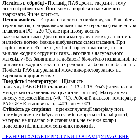
Легкість в обробці
- Поліамід ПА6 досить твердий і тому
легко обробляється. Його можна обробляти механічно і
зварювати. Чи не клеїться.
Нетоксичність
– Стрижні та листи з поліаміду, як і більшість
термопластів, є нормальнозаймистим матеріалом (температура
плавлення PС +220°С), але при цьому досить
важкозаймистими. Для горіння матеріалу необхідна постійна
наявність вогню, інакше відбувається самозагасання. При
горінні вони небезпечні, як інші горючі пластики, т.к. не
виділяє жодних отруйних газів. Заготівлі з натурального
матеріалу (без барвників та добавок) біологічно нешкідливі, не
виділяють жодних токсичних речовин та абсолютно безпечні.
Поліамід PА6 натуральний може використовуватися на
харчових підприємствах.
Твердість і температури
– Щільність
поліамду PA6 GEHR становить 1,13 - 1.15 г/см3 (залежно від
методу виготовлення: екструзійний - литий). Матеріал має
високу морозостійкість (-40 ° С). Робочий діапазон температур
PA6 GEHR становить від -40°С до +100°С.
Стійкість до старіння
– при експлуатації матеріалу поза
приміщенням не відбувається зміна жорсткості та міцності,
матеріал не вимагає УФ стабілізації, не змінює колір і
поверхню під впливом сонячних променів.
ТЕХНІЧНІ ХАРАКТЕРИСТИКИ ПОЛІАМІДУ PA6 GEHR