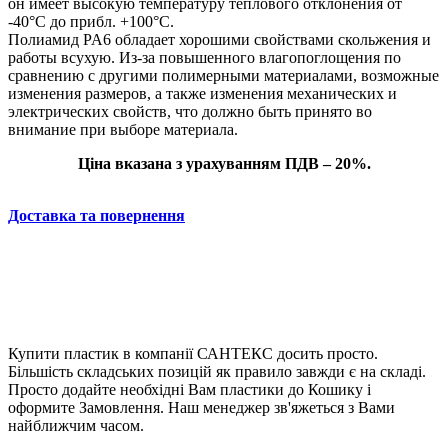
он имеет высокую температуру теплового отклонения от
-40°C до прибл. +100°С.
Полиамид PA6 обладает хорошими свойствами скольжения и
работы всухую. Из-за повышенного влагопоглощения по
сравнению с другими полимерными материалами, возможные
изменения размеров, а также изменения механических и
электрических свойств, что должно быть принято во
внимание при выборе материала.
Ціна вказана з урахуванням ПДВ – 20%.
Доставка та повернення
Купити пластик в компанії САНТЕКС досить просто.
Більшість складських позицій як правило завжди є на складі.
Просто додайте необхідні Вам пластики до Кошику і
оформите Замовлення. Наш менеджер зв'яжеться з Вами
найближчим часом.