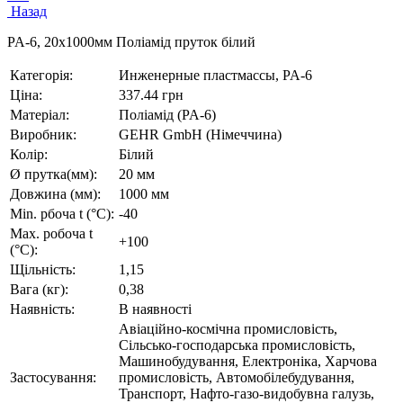
Назад
PA-6, 20х1000мм Поліамід пруток білий
Категорія:
Инженерные пластмассы, PA-6
Ціна:
337.44 грн
Матеріал:
Поліамід (PA-6)
Виробник:
GEHR GmbH (Німеччина)
Колір:
Білий
Ø прутка(мм):
20 мм
Довжина (мм):
1000 мм
Min. рбоча t (°C):
-40
Max. робоча t
+100
(°C):
Щільність:
1,15
Вага (кг):
0,38
Наявність:
В наявності
Авіаційно-космічна промисловість,
Сільсько-господарська промисловість,
Машинобудування, Електроніка, Харчова
Застосування:
промисловість, Автомобілебудування,
Транспорт, Нафто-газо-видобувна галузь,