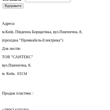
Відправити

Адреса:
м.Київ, Південна Борщагівка, вул.Пшенична, 8,
(прохідна "Промкабель-Електрика")
Для листів:
ТОВ "САНТЕКС"
вул.Пшенична, 8,
м. Київ, 03134

Продаж пластмас :
+38063 6193404