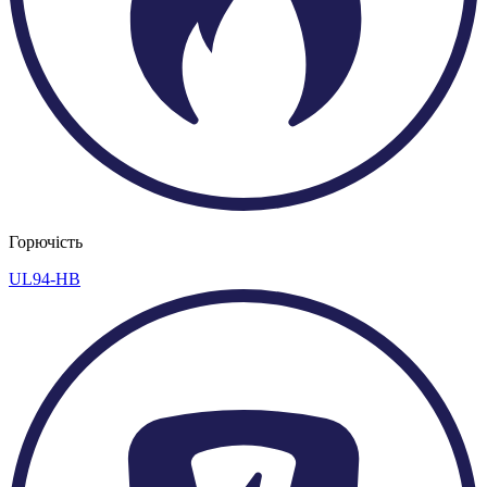
Горючість
UL94-HB