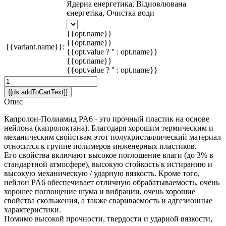
Ядерна енергетика, Відновлювана
єнергетіка, Очистка води
{{opt.name}}
{{opt.name}}
{{variant.name}}:
{{opt.value ? '' : opt.name}}
{{opt.name}}
{{opt.value ? '' : opt.name}}
{{ds.addToCartText}}
Опис
Капролон-Полиамид PA6 - это прочный пластик на основе
нейлона (капролоктана). Благодаря хорошим термическим и
механическим свойствам этот полукристаллический материал
относится к группе полимеров инженерных пластиков.
Его свойства включают высокое поглощение влаги (до 3% в
стандартной атмосфере), высокую стойкость к истиранию и
высокую механическую / ударную вязкость. Кроме того,
нейлон PA6 обеспечивает отличную обрабатываемость, очень
хорошее поглощение шума и вибрации, очень хорошие
свойства скольжения, а также свариваемость и адгезионные
характеристики.
Помимо высокой прочности, твердости и ударной вязкости,