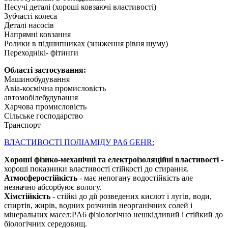
Несучі деталі (хороші ковзаючі властивості)
Зубчасті колеса
Деталі насосів
Напрямні ковзання
Ролики в підшипниках (зниження рівня шуму)
Переходнікі- фітинги
Області застосування:
Машинобудування
Авіа-космічна промисловість
автомобілебудування
Харчова промисловість
Сільське господарство
Транспорт
ВЛАСТИВОСТІ ПОЛІАМІДУ PA6 GEHR:
Хороші фізико-механічні та електроізоляційні властивості
-
хороші показники властивості стійкості до стирання.
Атмосферостійкість
- має непогану водостійкість але
незначно абсорбуює вологу.
Хімстійкість
- стійкі до дії розведених кислот і лугів, води,
спиртів, жирів, водних розчинів неорганічних солей і
мінеральних масел;PА6 фізіологічно нешкідливий і стійкий до
біологічних середовищ.