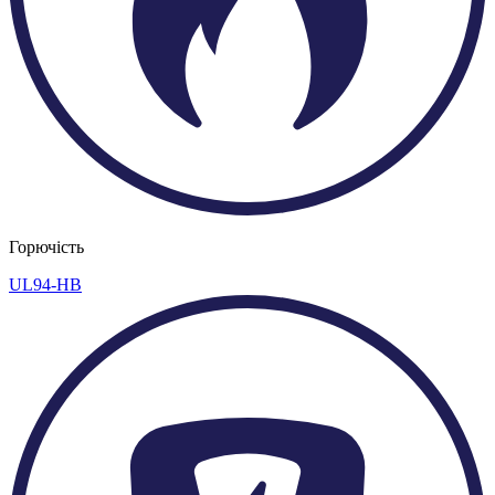
Горючість
UL94-HB