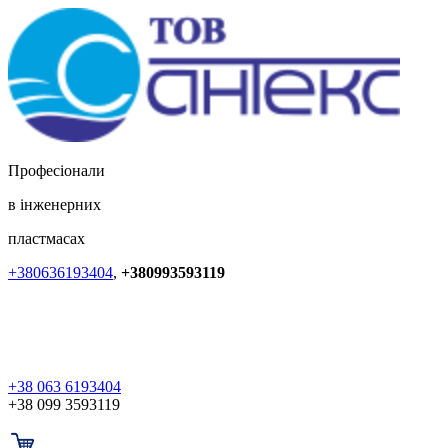
Професіонали
в інженерних
пластмасах
+380636193404
,
+380993593119
+38 063 6193404
+38 099 3593119