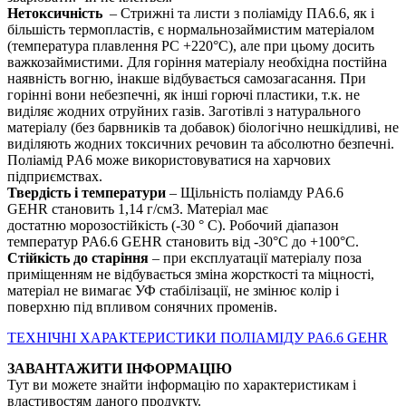
Нетоксичність
– Стрижні та листи з поліаміду ПА6.6, як і
більшість термопластів, є нормальнозаймистим матеріалом
(температура плавлення PС +220°С), але при цьому досить
важкозаймистими. Для горіння матеріалу необхідна постійна
наявність вогню, інакше відбувається самозагасання. При
горінні вони небезпечні, як інші горючі пластики, т.к. не
виділяє жодних отруйних газів. Заготівлі з натурального
матеріалу (без барвників та добавок) біологічно нешкідливі, не
виділяють жодних токсичних речовин та абсолютно безпечні.
Поліамід PА6 може використовуватися на харчових
підприємствах.
Твердість і температури
– Щільність поліамду PА6.6
GEHR становить 1,14 г/см3. Матеріал має
достатню морозостійкість (-30 ° С). Робочий діапазон
температур PA6.6 GEHR становить від -30°С до +100°С.
Стійкість до старіння
– при експлуатації матеріалу поза
приміщенням не відбувається зміна жорсткості та міцності,
матеріал не вимагає УФ стабілізації, не змінює колір і
поверхню під впливом сонячних променів.
ТЕХНІЧНІ ХАРАКТЕРИСТИКИ ПОЛІАМІДУ PA6.6 GEHR
ЗАВАНТАЖИТИ ІНФОРМАЦІЮ
Тут ви можете знайти інформацію по характеристикам і
властивостям даного продукту.