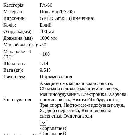
Категорія:
PA-66
Матеріал:
Поліамід (PA-66)
Виробник:
GEHR GmbH (Німеччина)
Колір:
Білий
Ø прутка(мм):
100 мм
Довжина (мм):
1000 мм
Min. рбоча t (°C):
-30
Max. робоча t
+100
(°C):
Щільність:
1.14
Вага (кг):
9.545
Наявність:
Під замовлення
Авіаційно-космічна промисловість,
Сільсько-господарська промисловість,
Машинобудування, Електроніка, Харчова
Застосування:
промисловість, Автомобілебудування,
Транспорт, Нафто-газо-видобувна галузь,
Ядерна енергетика, Відновлювана
єнергетіка, Очистка води
{{opt.name}}
{{opt.name}}