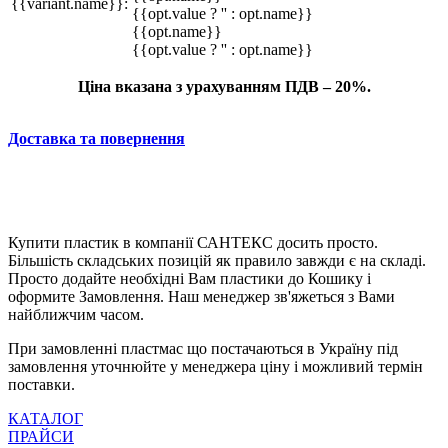
{{variant.name}}:
{{opt.value ? '' : opt.name}}
{{opt.name}}
{{opt.value ? '' : opt.name}}
Ціна вказана з урахуванням ПДВ – 20%.
Доставка та повернення
Купити пластик в компанії САНТЕКС досить просто.
Більшість складських позицій як правило завжди є на складі.
Просто додайте необхідні Вам пластики до Кошику і
оформите Замовлення. Наш менеджер зв'яжеться з Вами
найближчим часом.
При замовленні пластмас що постачаються в Україну під
замовлення уточнюйте у менеджера ціну і можливий термін
поставки.
КАТАЛОГ
ПРАЙСИ