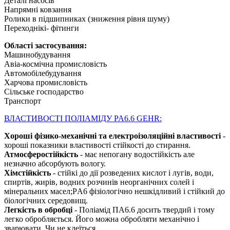
Деталі насосів
Напрямні ковзання
Ролики в підшипниках (зниження рівня шуму)
Переходнікі- фітинги
Області застосування:
Машинобудування
Авіа-космічна промисловість
Автомобілебудування
Харчова промисловість
Сільське господарство
Транспорт
ВЛАСТИВОСТІ ПОЛІАМІДУ PA6.6 GEHR:
Хороші фізико-механічні та електроізоляційні властивості
-
хороші показники властивості стійкості до стирання.
Атмосферостійкість
- має непогану водостійкість але
незначно абсорбують вологу.
Хімстійкість
- стійкі до дії розведених кислот і лугів, води,
спиртів, жирів, водних розчинів неорганічних солей і
мінеральних масел;PА6 фізіологічно нешкідливий і стійкий до
біологічних середовищ.
Легкість в обробці
- Поліамід ПА6.6 досить твердий і тому
легко обробляється. Його можна обробляти механічно і
зварювати. Чи не клеїться.