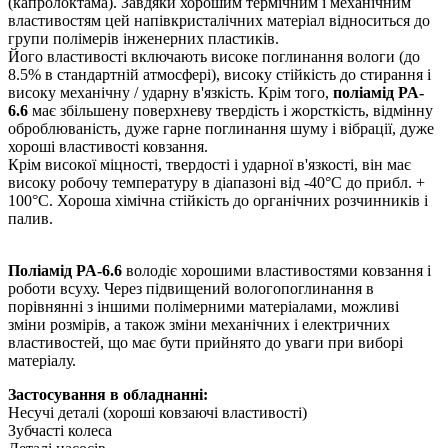
(капролоктама). Завдяки хорошим термічним і механічним
властивостям цей напівкристалічних матеріал відноситься до
групи полімерів інженерних пластиків.
Його властивості включають високе поглинання вологи (до
8.5% в стандартній атмосфері), високу стійкість до стирання і
високу механічну / ударну в'язкість. Крім того,
поліамід PA-
6.6
має збільшену поверхневу твердість і жорсткість, відмінну
оброблюваність, дуже гарне поглинання шуму і вібрації, дуже
хороші властивості ковзання.
Крім високої міцності, твердості і ударної в'язкості, він має
високу робочу температуру в діапазоні від -40°C до прибл. +
100°С. Хороша хімічна стійкість до органічних розчинників і
палив.
Поліамід PA-6.6
володіє хорошими властивостями ковзання і
роботи всуху. Через підвищений вологопоглинання в
порівнянні з іншими полімерними матеріалами, можливі
зміни розмірів, а також зміни механічних і електричних
властивостей, що має бути прийнято до уваги при виборі
матеріалу.
Застосування в обладнанні:
Несучі деталі (хороші ковзаючі властивості)
Зубчасті колеса