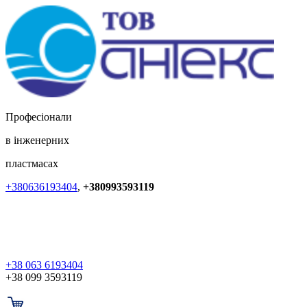
Професіонали
в інженерних
пластмасах
+380636193404
,
+380993593119
+38 063 6193404
+38 099 3593119