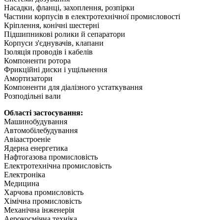
Насадки, фланці, захоплення, розпірки
Частини корпусів в електротехнічної промисловості
Кріплення, конічні шестерні
Підшипникові ролики й сепаратори
Корпуси з'єднувачів, клапани
Ізоляція проводів і кабелів
Компоненти ротора
Фрикційні диски і ущільнення
Амортизатори
Компоненти для діалізного устаткування
Розподільні вали
Області застосування:
Машинобудування
Автомобілебудування
Авіаастроеніе
Ядерна енергетика
Нафтогазова промисловість
Електротехнічна промисловість
Електроніка
Медицина
Харчова промисловість
Хімічна промисловість
Механічна інженерія
Аерокосмічна техніка