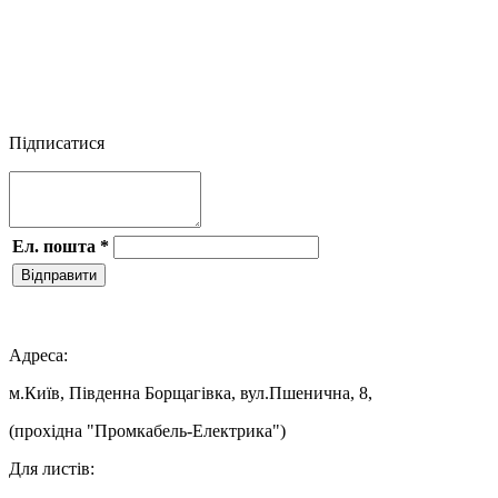



Підписатися
Ел. пошта
*
Відправити

Адреса:
м.Київ, Південна Борщагівка, вул.Пшенична, 8,
(прохідна "Промкабель-Електрика")
Для листів: