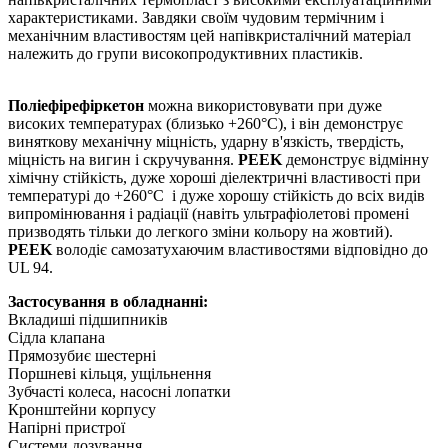
характеристиками. Завдяки своїм чудовим термічним і
механічним властивостям цей напівкристалічний матеріал
належить до групи високопродуктивних пластиків.
Поліефірефіркетон
можна використовувати при дуже
високих температурах (близько +260°C), і він демонструє
виняткову механічну міцність, ударну в'язкість, твердість,
міцність на вигин і скручування.
PEEK
демонструє відмінну
хімічну стійкість, дуже хороші діелектричні властивості при
температурі до +260°C і дуже хорошу стійкість до всіх видів
випромінювання і радіації (навіть ультрафіолетові промені
призводять тільки до легкого зміни кольору на жовтий).
PEEK
володіє самозатухаючим властивостями відповідно до
UL 94.
Застосування в обладнанні:
Вкладиші підшипників
Сідла клапана
Прямозубиє шестерні
Поршневі кільця, ущільнення
Зубчасті колеса, насосні лопатки
Кронштейни корпусу
Напірні пристрої
Системи дозування