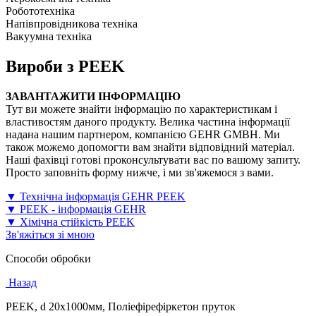
Робототехніка
Напівпровідникова техніка
Вакуумна техніка
Вироби з PEEK
ЗАВАНТАЖИТИ ІНФОРМАЦІЮ
Тут ви можете знайти інформацію по характеристикам і
властивостям даного продукту. Велика частина інформації
надана нашим партнером, компанією GEHR GMBH. Ми
також можемо допомогти вам знайти відповідний матеріал.
Наші фахівці готові проконсультувати вас по вашому запиту.
Просто заповніть форму нижче, і ми зв'яжемося з вами.
▼ Технічна інформація GEHR PEEK
▼ PEEK - інформація GEHR
▼ Хімічна стійкість PEEK
Зв'яжіться зі мною
Способи обробки
Назад
PEEK, d 20x1000мм, Поліефірефіркетон пруток