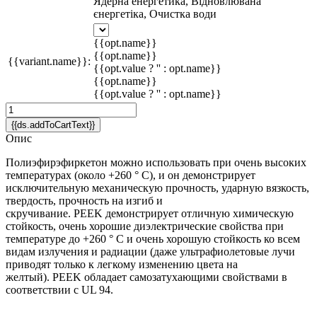
Ядерна енергетика, Відновлювана
єнергетіка, Очистка води
{{opt.name}}
{{opt.name}}
{{variant.name}}:
{{opt.value ? '' : opt.name}}
{{opt.name}}
{{opt.value ? '' : opt.name}}
{{ds.addToCartText}}
Опис
Полиэфирэфиркетон можно использовать при очень высоких
температурах (около +260 ° C), и он демонстрирует
исключительную механическую прочность, ударную вязкость,
твердость, прочность на изгиб и
скручивание. PEEK демонстрирует отличную химическую
стойкость, очень хорошие диэлектрические свойства при
температуре до +260 ° C и очень хорошую стойкость ко всем
видам излучения и радиации (даже ультрафиолетовые лучи
приводят только к легкому изменению цвета на
желтый). PEEK обладает самозатухающими свойствами в
соответствии с UL 94.