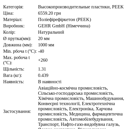
Категорія:
Высокопроизводительные пластики, PEEK
Ціна:
6559.20 грн
Матеріал:
Поліефірефіркетон (PEEK)
Виробник:
GEHR GmbH (Німеччина)
Колір:
Натуральний
Ø прутка(мм):
20 мм
Довжина (мм):
1000 мм
Min. рбоча t (°C):
-40
Max. робоча t
+260
(°C):
Щільність:
1.31
Вага (кг):
0.439
Наявність:
В наявності
Авіаційно-космічна промисловість,
Сільсько-господарська промисловість,
Хімічна промисловість, Машинобудування,
Конвеєрні технології, Електротехнічна
промисловість, Електроніка, Харчова
Застосування:
промисловість, Медицина, фармацевтична
промисловість, Автомобілебудування,
Транспорт, Нафто-газо-видобувна галузь,