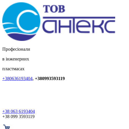
Професіонали
в інженерних
пластмасах
+380636193404
,
+380993593119
+38 063 6193404
+38 099 3593119