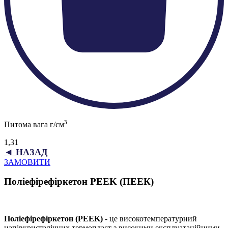
3
Питома вага г/см
1,31
◄ НАЗАД
ЗАМОВИТИ
Поліефірефіркетон PEEK (ПЕЕК)
Поліефірефіркетон (PEEK)
- це високотемпературний
напівкристалічних термопласт з високими експлуатаційними