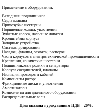
Применение в оборудовании:
Вкладыши подшипников
Седла клапана
Прямозубые шестерни
Поршневые кольца, уплотнения
Зубчатые колеса, насосные лопатки
Кронштейны корпуса
Запорные устройства
Системы дозирования
Насадки, фланцы, захваты, распорки
Части корпусов в электротехнической промышленности
Крепления, конические шестерни
Подшипниковые ролики и сепараторы
Корпуса соединителей, клапаны
Изоляция проводов и кабелей
Компоненты ротора
Фрикционные диски и уплотнения
Амортизаторы
Компоненты для диализного оборудования
Распределительные валы
Ціна вказана з урахуванням ПДВ – 20%.