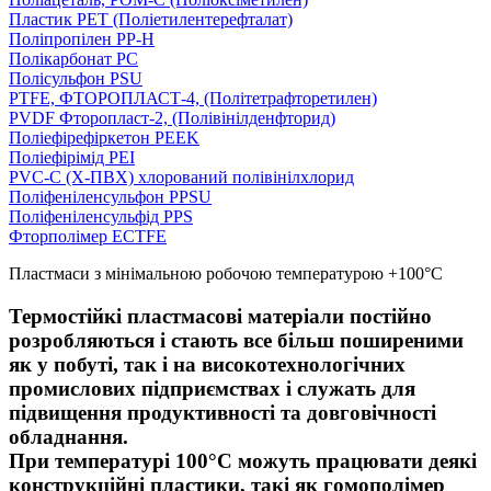
Пластик PET (Поліетилентерефталат)
Поліпропілен PP-H
Полікарбонат PC
Полісульфон PSU
PTFE, ФТОРОПЛАСТ-4, (Політетрафторетилен)
PVDF Фторопласт-2, (Полівінілденфторид)
Поліефірефіркетон PEEK
Поліефірімід PEI
PVC-C (Х-ПВХ) хлорований полівінілхлорид
Поліфеніленсульфон PPSU
Поліфеніленсульфід PPS
Фторполімер ECTFE
Пластмаси з мінімальною робочою температурою +100°С
Термостійкі пластмасові матеріали постійно
розробляються і стають все більш поширеними
як у побуті, так і на високотехнологічних
промислових підприємствах і служать для
підвищення продуктивності та довговічності
обладнання.
При температурі 100°С можуть працювати деякі
конструкційні пластики, такі як гомополімер