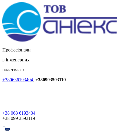
Професіонали
в інженерних
пластмасах
+380636193404
,
+380993593119
+38 063 6193404
+38 099 3593119