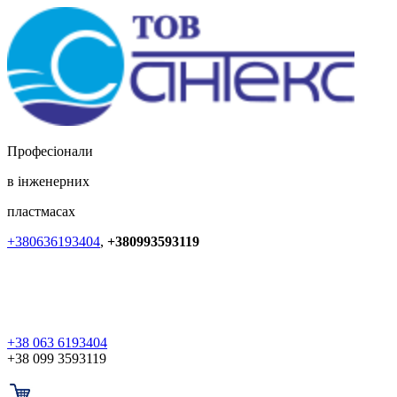
Професіонали
в інженерних
пластмасах
+380636193404
,
+380993593119
+38 063 6193404
+38 099 3593119