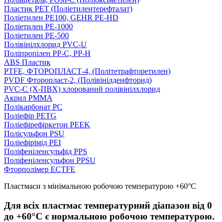
Пластик PET (Поліетилентерефталат)
Поліетилен PE100, GEHR PE-HD
Поліетилен PE-1000
Поліетилен PE-500
Полівінілхлорид PVC-U
Поліпропілен PP-C, PP-H
ABS Пластик
PTFE, ФТОРОПЛАСТ-4, (Політетрафторетилен)
PVDF Фторопласт-2, (Полівінілденфторид)
PVC-C (Х-ПВХ) хлорований полівінілхлорид
Акрил PMMA
Полікарбонат PC
Поліефір PETG
Поліефірефіркетон PEEK
Полісульфон PSU
Поліефірімід PEI
Поліфеніленсульфід PPS
Поліфеніленсульфон PPSU
Фторполімер ECTFE
Пластмаси з мінімальною робочою температурою +60°С
Для всіх пластмас температурний діапазон від 0
до +60°С є нормальною робочою температурою.