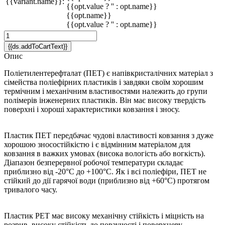
{{variant.name}}:
{{opt.value ? '' : opt.name}}
{{opt.name}}
{{opt.value ? '' : opt.name}}
{{ds.addToCartText}}
Опис
Поліетилентерефталат (ПЕТ) є напівкристалічних матеріал з
сімейства поліефірних пластиків і завдяки своїм хорошим
термічним і механічним властивостями належить до групи
полімерів інженерних пластиків. Він має високу твердість
поверхні і хороші характеристики ковзання і зносу.
Пластик ПЕТ передбачає чудові властивості ковзання з дуже
хорошою зносостійкістю і є відмінним матеріалом для
ковзання в важких умовах (висока вологість або вогкість).
Діапазон безперервної робочої температури складає
приблизно від -20°C до +100°C. Як і всі поліефіри, ПЕТ не
стійкий до дії гарячої води (приблизно від +60°C) протягом
тривалого часу.
Пластик PET має високу механічну стійкість і міцність на
розрив, високу стійкість до повзучості і поверхневу