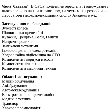
Чому Лавсан?
- В СРСР поліетилентерефталат і одержуване з
нього волокно називали лавсаном, на честь місця розробки —
Лабораторії високомолекулярних сполук Академії наук.
Застосування в обладнанні:
Зубчасті колеса
Підшипники прецезійні
Кулачки, Трещітка, Вали, Гвинти
Напрямні ролики
Замикаючі механізми
Ізолюючі деталі в електротехніці
Ходова гайка підйомника на СТО
Компоненти і корпуси насосів
Компоненти лічильників
Компоненти в медичній техніці
Області застосування:
Машинобудування
Авіабудування
Автомобілебудування
Електротехнічна промисловість
Медична техніка
Транспорт
Харчова промисловість