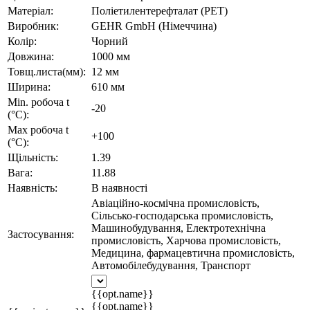
Матеріал:
Поліетилентерефталат (PET)
Виробник:
GEHR GmbH (Німеччина)
Колір:
Чорний
Довжина:
1000 мм
Товщ.листа(мм):
12 мм
Ширина:
610 мм
Min. робоча t
-20
(°C):
Max робоча t
+100
(°C):
Щільність:
1.39
Вага:
11.88
Наявність:
В наявності
Авіаційно-космічна промисловість,
Сільсько-господарська промисловість,
Машинобудування, Електротехнічна
Застосування:
промисловість, Харчова промисловість,
Медицина, фармацевтична промисловість,
Автомобілебудування, Транспорт
{{opt.name}}
{{opt.name}}