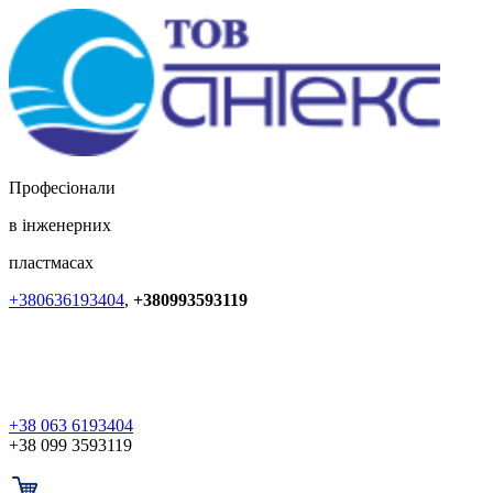
Професіонали
в інженерних
пластмасах
+380636193404
,
+380993593119
+38 063 6193404
+38 099 3593119