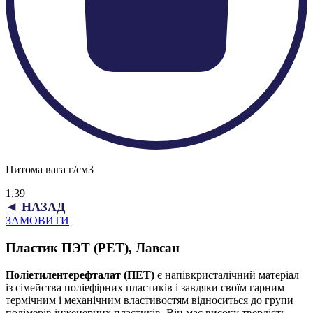
Питома вага г/см3
1,39
◄ НАЗАД
ЗАМОВИТИ
Пластик ПЭТ (PET), Лавсан
Поліетилентерефталат (ПЕТ)
є напівкристалічний матеріал
із сімейства поліефірних пластиків і завдяки своїм гарним
термічним і механічним властивостям відноситься до групи
полімерів інженерних пластиків. Він має високу твердість