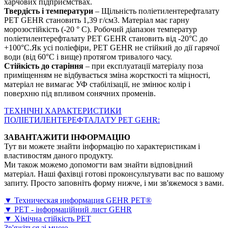
харчових підприємствах.
Твердість і температури
– Щільність поліетилентерефталату
PET GEHR становить 1,39 г/см3. Матеріал має гарну
морозостійкість (-20 ° С). Робочий діапазон температур
поліетилентерефталату PET GEHR становить від -20°С до
+100°С.Як усі поліефіри, PET GEHR не стійкий до дії гарячої
води (від 60°C і вище) протягом тривалого часу.
Стійкість до старіння
– при експлуатації матеріалу поза
приміщенням не відбувається зміна жорсткості та міцності,
матеріал не вимагає УФ стабілізації, не змінює колір і
поверхню під впливом сонячних променів.
ТЕХНІЧНІ ХАРАКТЕРИСТИКИ
ПОЛІЕТИЛЕНТЕРЕФТАЛАТУ PET GEHR:
ЗАВАНТАЖИТИ ІНФОРМАЦІЮ
Тут ви можете знайти інформацію по характеристикам і
властивостям даного продукту.
Ми також можемо допомогти вам знайти відповідний
матеріал. Наші фахівці готові проконсультувати вас по вашому
запиту. Просто заповніть форму нижче, і ми зв'яжемося з вами.
▼ Техническая информация GEHR PET®
▼ PET - інформаційний лист GEHR
▼ Хімічна стійкість PET
Зв'яжіться зі мною