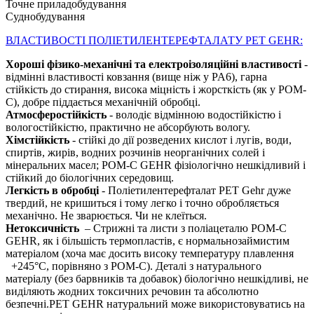
Точне приладобудування
Суднобудування
ВЛАСТИВОСТІ ПОЛІЕТИЛЕНТЕРЕФТАЛАТУ PET GEHR:
Хороші фізико-механічні та електроізоляційні властивості
-
відмінні властивості ковзання (вище ніж у PA6), гарна
стійкість до стирання, висока міцність і жорсткість (як у POM-
C), добре піддається механічній обробці.
Атмосферостійкість
- володіє відмінною водостійкістю і
вологостійкістю, практично не абсорбують вологу.
Хімстійкість
- стійкі до дії розведених кислот і лугів, води,
спиртів, жирів, водних розчинів неорганічних солей і
мінеральних масел; POM-C GEHR фізіологічно нешкідливий і
стійкий до біологічних середовищ.
Легкість в обробці
- Поліетилентерефталат PET Gehr дуже
твердий, не кришиться і тому легко і точно обробляється
механічно. Не зварюється. Чи не клеїться.
Нетоксичність
– Стрижні та листи з поліацеталю POM-C
GEHR, як і більшість термопластів, є нормальнозаймистим
матеріалом (хоча має досить високу температуру плавлення
+245°С, порівняно з POM-C). Деталі з натурального
матеріалу (без барвників та добавок) біологічно нешкідливі, не
виділяють жодних токсичних речовин та абсолютно
безпечні.PET GEHR натуральний може використовуватись на