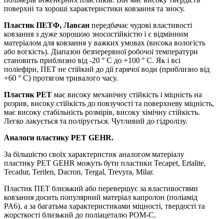
поверхні та хороші характеристики ковзання та зносу.
Пластик ПЕТФ, Лавсан
передбачає чудові властивості
ковзання з дуже хорошою зносостійкістю і є відмінним
матеріалом для ковзання у важких умовах (висока вологість
або вогкість). Діапазон безперервної робочої температури
становить приблизно від -20 ° C до +100 ° C. Як і всі
поліефіри, ПЕТ не стійкий до дії гарячої води (приблизно від
+60 ° C) протягом тривалого часу.
Пластик PET
має високу механічну стійкість і міцність на
розрив, високу стійкість до повзучості та поверхневу міцність,
має високу стабільність розмірів, високу хімічну стійкість.
Легко лакується та полірується. Чутливий до гідролізу.
Аналоги пластику PET GEHR.
За більшістю своїх характеристик аналогом матеріалу
пластику PET GEHR можуть бути пластики Tecapet, Ertalite,
Tecadur, Terilen, Dacron, Tergal, Trevyra, Milar.
Пластик ПЕТ близький або перевершує за властивостями
ковзання досить популярний матеріал капролон (поліамід
PA6), а за багатьма характеристиками міцності, твердості та
жорсткості близький до поліацеталю POM-C.