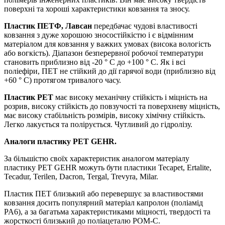
поверхні та хороші характеристики ковзання та зносу.
Пластик ПЕТФ, Лавсан
передбачає чудові властивості
ковзання з дуже хорошою зносостійкістю і є відмінним
матеріалом для ковзання у важких умовах (висока вологість
або вогкість). Діапазон безперервної робочої температури
становить приблизно від -20 ° C до +100 ° C. Як і всі
поліефіри, ПЕТ не стійкий до дії гарячої води (приблизно від
+60 ° C) протягом тривалого часу.
Пластик PET
має високу механічну стійкість і міцність на
розрив, високу стійкість до повзучості та поверхневу міцність,
має високу стабільність розмірів, високу хімічну стійкість.
Легко лакується та полірується. Чутливий до гідролізу.
Аналоги пластику PET GEHR.
За більшістю своїх характеристик аналогом матеріалу
пластику PET GEHR можуть бути пластики Tecapet, Ertalite,
Tecadur, Terilen, Dacron, Tergal, Trevyra, Milar.
Пластик ПЕТ близький або перевершує за властивостями
ковзання досить популярний матеріал капролон (поліамід
PA6), а за багатьма характеристиками міцності, твердості та
жорсткості близький до поліацеталю POM-C.