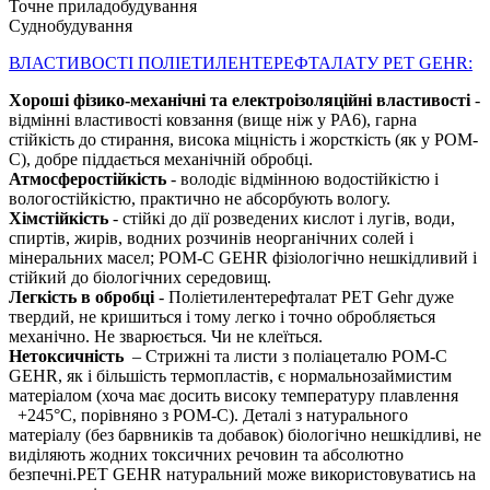
Точне приладобудування
Суднобудування
ВЛАСТИВОСТІ ПОЛІЕТИЛЕНТЕРЕФТАЛАТУ PET GEHR:
Хороші фізико-механічні та електроізоляційні властивості
-
відмінні властивості ковзання (вище ніж у PA6), гарна
стійкість до стирання, висока міцність і жорсткість (як у POM-
C), добре піддається механічній обробці.
Атмосферостійкість
- володіє відмінною водостійкістю і
вологостійкістю, практично не абсорбують вологу.
Хімстійкість
- стійкі до дії розведених кислот і лугів, води,
спиртів, жирів, водних розчинів неорганічних солей і
мінеральних масел; POM-C GEHR фізіологічно нешкідливий і
стійкий до біологічних середовищ.
Легкість в обробці
- Поліетилентерефталат PET Gehr дуже
твердий, не кришиться і тому легко і точно обробляється
механічно. Не зварюється. Чи не клеїться.
Нетоксичність
– Стрижні та листи з поліацеталю POM-C
GEHR, як і більшість термопластів, є нормальнозаймистим
матеріалом (хоча має досить високу температуру плавлення
+245°С, порівняно з POM-C). Деталі з натурального
матеріалу (без барвників та добавок) біологічно нешкідливі, не
виділяють жодних токсичних речовин та абсолютно
безпечні.PET GEHR натуральний може використовуватись на