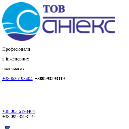
Професіонали
в інженерних
пластмасах
+380636193404
,
+380993593119
+38 063 6193404
+38 099 3593119