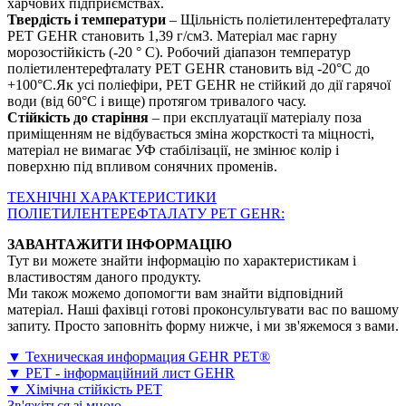
харчових підприємствах.
Твердість і температури
– Щільність поліетилентерефталату
PET GEHR становить 1,39 г/см3. Матеріал має гарну
морозостійкість (-20 ° С). Робочий діапазон температур
поліетилентерефталату PET GEHR становить від -20°С до
+100°С.Як усі поліефіри, PET GEHR не стійкий до дії гарячої
води (від 60°C і вище) протягом тривалого часу.
Стійкість до старіння
– при експлуатації матеріалу поза
приміщенням не відбувається зміна жорсткості та міцності,
матеріал не вимагає УФ стабілізації, не змінює колір і
поверхню під впливом сонячних променів.
ТЕХНІЧНІ ХАРАКТЕРИСТИКИ
ПОЛІЕТИЛЕНТЕРЕФТАЛАТУ PET GEHR:
ЗАВАНТАЖИТИ ІНФОРМАЦІЮ
Тут ви можете знайти інформацію по характеристикам і
властивостям даного продукту.
Ми також можемо допомогти вам знайти відповідний
матеріал. Наші фахівці готові проконсультувати вас по вашому
запиту. Просто заповніть форму нижче, і ми зв'яжемося з вами.
▼ Техническая информация GEHR PET®
▼ PET - інформаційний лист GEHR
▼ Хімічна стійкість PET
Зв'яжіться зі мною