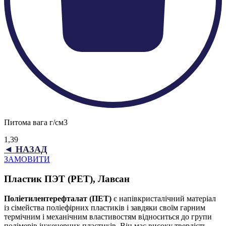
Питома вага г/см3
1,39
◄ НАЗАД
ЗАМОВИТИ
Пластик ПЭТ (PET), Лавсан
Поліетилентерефталат (ПЕТ)
є напівкристалічний матеріал
із сімейства поліефірних пластиків і завдяки своїм гарним
термічним і механічним властивостям відноситься до групи
полімерів інженерних пластиків. Він має високу твердість