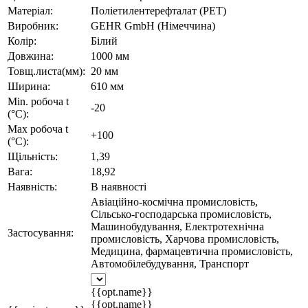
Матеріал:
Поліетилентерефталат (PET)
Виробник:
GEHR GmbH (Німеччина)
Колір:
Білий
Довжина:
1000 мм
Товщ.листа(мм):
20 мм
Ширина:
610 мм
Min. робоча t
-20
(°C):
Max робоча t
+100
(°C):
Щільність:
1,39
Вага:
18,92
Наявність:
В наявності
Авіаційно-космічна промисловість,
Сільсько-господарська промисловість,
Машинобудування, Електротехнічна
Застосування:
промисловість, Харчова промисловість,
Медицина, фармацевтична промисловість,
Автомобілебудування, Транспорт
{{opt.name}}
{{opt.name}}