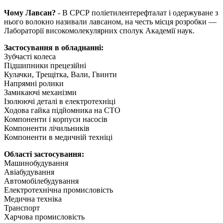
Чому Лавсан?
- В СРСР поліетилентерефталат і одержуване з
нього волокно називали лавсаном, на честь місця розробки —
Лабораторії високомолекулярних сполук Академії наук.
Застосування в обладнанні:
Зубчасті колеса
Підшипники прецезійні
Кулачки, Трещітка, Вали, Гвинти
Напрямні ролики
Замикаючі механізми
Ізолюючі деталі в електротехніці
Ходова гайка підйомника на СТО
Компоненти і корпуси насосів
Компоненти лічильників
Компоненти в медичній техніці
Області застосування:
Машинобудування
Авіабудування
Автомобілебудування
Електротехнічна промисловість
Медична техніка
Транспорт
Харчова промисловість