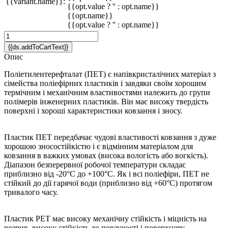
{{variant.name}}:
{{opt.value ? '' : opt.name}}
{{opt.name}}
{{opt.value ? '' : opt.name}}
{{ds.addToCartText}}
Опис
Поліетилентерефталат (ПЕТ) є напівкристалічних матеріал з
сімейства поліефірних пластиків і завдяки своїм хорошим
термічним і механічним властивостями належить до групи
полімерів інженерних пластиків. Він має високу твердість
поверхні і хороші характеристики ковзання і зносу.
Пластик ПЕТ передбачає чудові властивості ковзання з дуже
хорошою зносостійкістю і є відмінним матеріалом для
ковзання в важких умовах (висока вологість або вогкість).
Діапазон безперервної робочої температури складає
приблизно від -20°C до +100°C. Як і всі поліефіри, ПЕТ не
стійкий до дії гарячої води (приблизно від +60°C) протягом
тривалого часу.
Пластик PET має високу механічну стійкість і міцність на
розрив, високу стійкість до повзучості і поверхневу