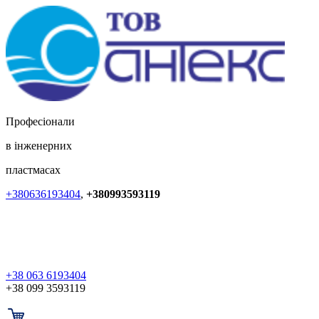
Професіонали
в інженерних
пластмасах
+380636193404
,
+380993593119
+38 063 6193404
+38 099 3593119