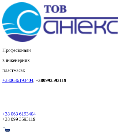
Професіонали
в інженерних
пластмасах
+380636193404
,
+380993593119
+38 063 6193404
+38 099 3593119