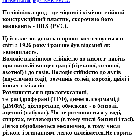
Полsвsнsлхлорид GEHR PVC-C
Полівінілхлорид
- це міцний і хімічно стійкий
конструкційний пластик, скорочено його
називають -
ПВХ (PVC)
.
Цей пластик досить широко застосовується в
світі з 1926 року і раніше був відомий як
«винипласт».
Володіє відмінною стійкістю до кислот, навіть
при високій концентрації (сірчаної, соляної,
азотної) і до газів. Володіє стійкістю до лугів
(каустичної соді), розчинів солей, корозії, цвілі і
інших хімікатів.
Розчиняється в циклогексаноні,
тетрагідрофурані (ТГФ), диметилформаміді
(ДМФА), діхлоретане, обмежено - в бензолі,
ацетоні (набухає). Чи не розчиняється у воді,
спиртах, вуглеводнях (в тому числі бензині і гасі).
Легко обробляється механічно, в тому числі
різкою і згинанням, легко склеівается.Не горить