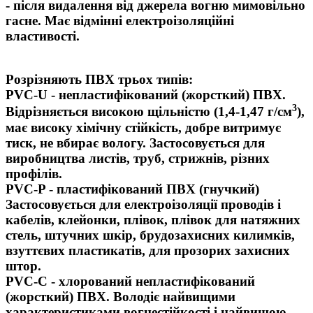
- після видалення від джерела вогню мимовільно
гасне. Має відмінні електроізоляційні
властивості.
Розрізняють ПВХ трьох типів:
PVC-U
- непластифікований (жорсткий) ПВХ.
3
Відрізняється високою щільністю (1,4-1,47 г/см
),
має високу хімічну стійкість, добре витримує
тиск, не вбирає вологу. Застосовується для
виробництва листів, труб, стрижнів, різних
профілів.
PVC-P
- пластифікований ПВХ (гнучкий)
Застосовується для електроізоляції проводів і
кабелів, клейонки, плівок, плівок для натяжних
стель, штучних шкір, брудозахисних килимків,
взуттєвих пластикатів, для прозорих захисних
штор.
PVC-С
- хлорований непластифікований
(жорсткий) ПВХ. Володіє найвищими
характеристиками вогнестійкості і найвищою