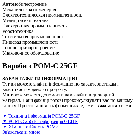
Автомобилестроение
Механическая инженерия
Электротехническая промышленность
Медицинская техника
Электронная промышленность
Робототехника
Текстильная промышленность
Пищевая промышленность
Точное приборостроение
Упаковочное оборудование
Вироби з POM-C 25GF
ЗАВАНТАЖИТИ ІНФОРМАЦІЮ
Тут ви можете знайти інформацію по характеристикам і
властивостям даного продукту.
Ми також можемо допомогти вам знайти відповідний
матеріал. Наші фахівці готові проконсультувати вас по вашому
запиту. Просто заповніть форму нижче, і ми зв'яжемося з вами.
▼ Технічна інформація POM-C 25GF
▼ POM-C 25GF - інформація GEHR
▼ Хімічна стійкість POM-C
Зв'яжіться зі мною