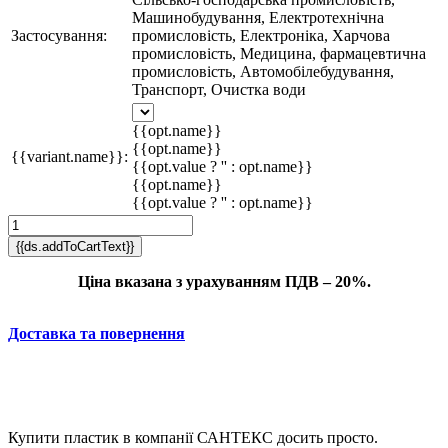
Машинобудування, Електротехнічна
Застосування:
промисловість, Електроніка, Харчова
промисловість, Медицина, фармацевтична
промисловість, Автомобілебудування,
Транспорт, Очистка води
{{opt.name}}
{{opt.name}}
{{variant.name}}:
{{opt.value ? '' : opt.name}}
{{opt.name}}
{{opt.value ? '' : opt.name}}
{{ds.addToCartText}}
Ціна вказана з урахуванням ПДВ – 20%.
Доставка та повернення
Купити пластик в компанії САНТЕКС досить просто.