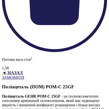
3
Питома вага г/см
1,58
◄ НАЗАД
ЗАМОВИТИ
Поліацеталь (ПОМ) POM-C 25GF
Поліацеталь GEHR POM-C 25GF
- це полиоксиметилен
сополимер армований скловолокном, який має підвищену
міцність і знижений коефіцієнт розширення і більш високу