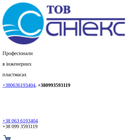
Професіонали
в інженерних
пластмасах
+380636193404
,
+380993593119
+38 063 6193404
+38 099 3593119