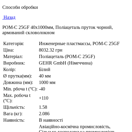
Способи обробки
Назад
POM-C 25GF 40х1000мм, Поліацеталь пруток чорний,
армований скловолокном
Категорія:
Инженерные пластмассы, POM-C 25GF
Ціна:
8032.32 грн
Матеріал:
Поліацеталь (PОМ-C 25GF)
Виробник:
GEHR GmbH (Німеччина)
Колір:
Білий
Ø прутка(мм):
40 мм
Довжина (мм):
1000 мм
Min. рбоча t (°C):
-40
Max. робоча t
+110
(°C):
Щільність:
1.58
Вага (кг):
2.086
Наявність:
В наявності
Авіаційно-космічна промисловість,
Сільсько-господарська промисловість,