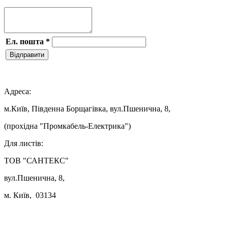
Ел. пошта
*
Відправити

Адреса:
м.Київ, Південна Борщагівка, вул.Пшенична, 8,
(прохідна "Промкабель-Електрика")
Для листів:
ТОВ "САНТЕКС"
вул.Пшенична, 8,
м. Київ, 03134
