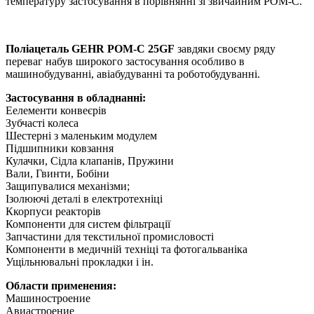
температуру застосування в порівнянні зі звичайним POM-C.
Поліацеталь GEHR POM-C 25GF
завдяки своєму ряду
переваг набув широкого застосування особливо в
машинобудуванні, авіабудуванні та роботобудуванні.
Застосування в обладнанні:
Еелементи конвеєрів
Зубчасті колеса
Шестерні з маленьким модулем
Підшипники ковзання
Кулачки, Сідла клапанів, Пружини
Вали, Гвинти, Бобіни
Защипувалися механізми;
Ізолюючі деталі в електротехніці
Ккорпуси реакторів
Компоненти для систем фільтрації
Запчастини для текстильної промисловості
Компоненти в медичній техніці та фотогальваніка
Ущільнювальні прокладки і ін.
Области применения:
Машиностроение
Авиастроение