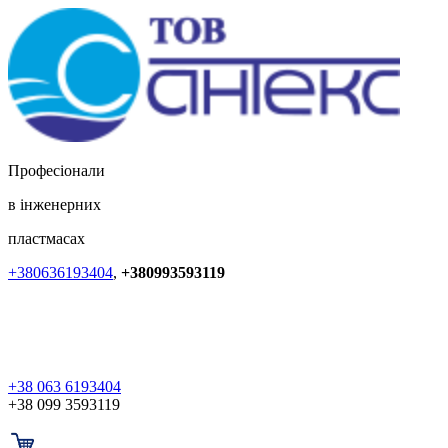
Професіонали
в інженерних
пластмасах
+380636193404
,
+380993593119
+38 063 6193404
+38 099 3593119