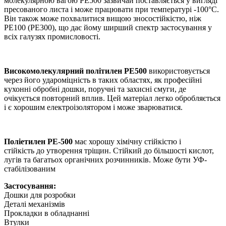
молекулярною вагою PE500 зазвичай поставляється у вигляді
пресованого листа і може працювати при температурі -100°C.
Він також може похвалитися вищою зносостійкістю, ніж
PE100 (PE300), що дає йому ширший спектр застосування у
всіх галузях промисловості.
Високомолекулярний політилен PE500
використовується
через його удароміцність в таких областях, як професійні
кухонні обробні дошки, поручні та захисні смуги, де
очікується повторний вплив. Цей матеріал легко обробляється
і є хорошим електроізолятором і може зварюватися.
Поліетилен PE-500
має хорошу хімічну стійкістю і
стійкість до утворення тріщин. Стійкий до більшості кислот,
лугів та багатьох органічних розчинників. Може бути УФ-
стабілізованим
Застосування:
Дошки для розробки
Деталі механізмів
Прокладки в обладнанні
Втулки