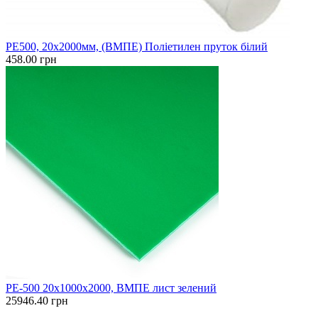
PE500, 20x2000мм, (ВМПЕ) Поліетилен пруток білий
458.00 грн
PE-500 20х1000х2000, ВМПЕ лист зелений
25946.40 грн