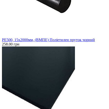
PE500, 15x2000мм, (ВМПЕ) Поліетилен пруток чорний
258.00 грн