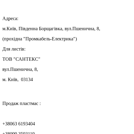

Адреса:
м.Київ, Південна Борщагівка, вул.Пшенична, 8,
(прохідна "Промкабель-Електрика")
Для листів:
ТОВ "САНТЕКС"
вул.Пшенична, 8,
м. Київ, 03134

Продаж пластмас :
+38063 6193404
+38099 3593119