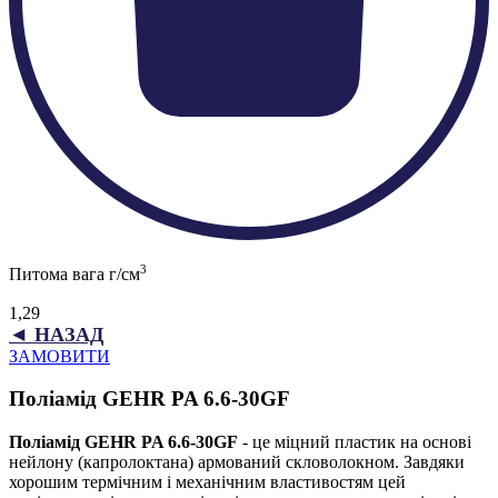
3
Питома вага г/см
1,29
◄ НАЗАД
ЗАМОВИТИ
Поліамід GEHR PA 6.6-30GF
Поліамід GEHR PA 6.6-30GF
- це міцний пластик на основі
нейлону (капролоктана) армований скловолокном. Завдяки
хорошим термічним і механічним властивостям цей