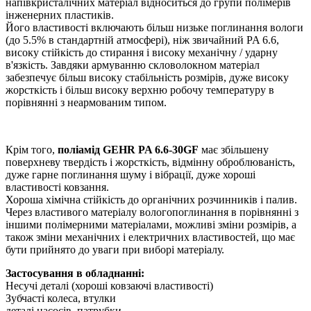
напівкристалічних матеріал відноситься до групи полімерів
інженерних пластиків.
Його властивості включають більш низьке поглинання вологи
(до 5.5% в стандартній атмосфері), ніж звичайний PA 6.6,
високу стійкість до стирання і високу механічну / ударну
в'язкість. Завдяки армуванню скловолокном матеріал
забезпечує більш високу стабільність розмірів, дуже високу
жорсткість і більш високу верхню робочу температуру в
порівнянні з неармованим типом.
Крім того,
поліамід GEHR PA 6.6-30GF
має збільшену
поверхневу твердість і жорсткість, відмінну оброблюваність,
дуже гарне поглинання шуму і вібрації, дуже хороші
властивості ковзання.
Хороша хімічна стійкість до органічних розчинників і палив.
Через властивого матеріалу вологопоглинання в порівнянні з
іншими полімерними матеріалами, можливі зміни розмірів, а
також зміни механічних і електричних властивостей, що має
бути прийнято до уваги при виборі матеріалу.
Застосування в обладнанні:
Несучі деталі (хороші ковзаючі властивості)
Зубчасті колеса, втулки
деталі насосів, патрубки