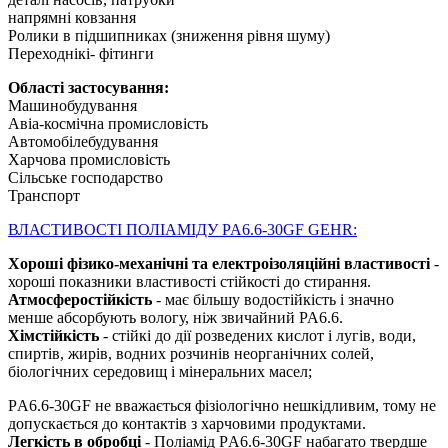
напрямні ковзання
Ролики в підшипниках (зниження рівня шуму)
Переходнікі- фітинги
Області застосування:
Машинобудування
Авіа-космічна промисловість
Автомобілебудування
Харчова промисловість
Сільське господарство
Транспорт
ВЛАСТИВОСТІ ПОЛІАМІДУ PA6.6-30GF GEHR:
Хороші фізико-механічні та електроізоляційні властивості
-
хороші показники властивості стійкості до стирання.
Атмосферостійкість
- має більшу водостійкість і значно
менше абсорбують вологу, ніж звичайний PA6.6.
Хімстійкість
- стійкі до дії розведених кислот і лугів, води,
спиртів, жирів, водних розчинів неорганічних солей,
біологічних середовищ і мінеральних масел;
PА6.6-30GF не вважається фізіологічно нешкідливим, тому не
допускається до контактів з харчовими продуктами.
Легкість в обробці
- Поліамід PА6.6-30GF набагато твердше