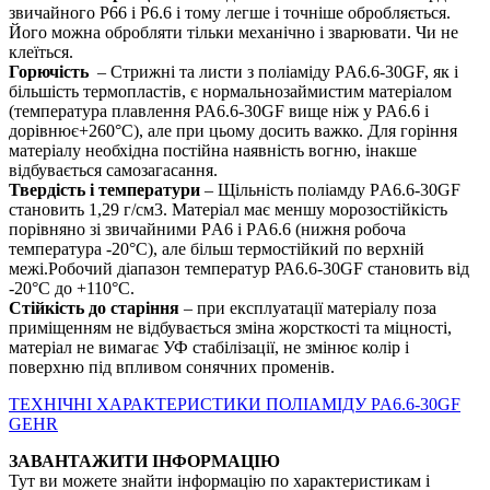
звичайного P66 і P6.6 і тому легше і точніше обробляється.
Його можна обробляти тільки механічно і зварювати. Чи не
клеїться.
Горючість
– Стрижні та листи з поліаміду PА6.6-30GF, як і
більшість термопластів, є нормальнозаймистим матеріалом
(температура плавлення PA6.6-30GF вище ніж у PA6.6 і
дорівнює+260°С), але при цьому досить важко. Для горіння
матеріалу необхідна постійна наявність вогню, інакше
відбувається самозагасання.
Твердість і температури
– Щільність поліамду PА6.6-30GF
становить 1,29 г/см3. Матеріал має меншу морозостійкість
порівняно зі звичайними PА6 і PА6.6 (нижня робоча
температура -20°С), але більш термостійкий по верхній
межі.Робочий діапазон температур РА6.6-30GF становить від
-20°С до +110°С.
Стійкість до старіння
– при експлуатації матеріалу поза
приміщенням не відбувається зміна жорсткості та міцності,
матеріал не вимагає УФ стабілізації, не змінює колір і
поверхню під впливом сонячних променів.
ТЕХНІЧНІ ХАРАКТЕРИСТИКИ ПОЛІАМІДУ PA6.6-30GF
GEHR
ЗАВАНТАЖИТИ ІНФОРМАЦІЮ
Тут ви можете знайти інформацію по характеристикам і