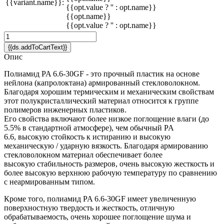
{{variant.name}}:
{{opt.value ? '' : opt.name}}
{{opt.name}}
{{opt.value ? '' : opt.name}}
{{ds.addToCartText}}
Опис
Полиамид PA 6.6-30GF - это прочный пластик на основе
нейлона (капролоктана) армированный стекловолокном.
Благодаря хорошим термическим и механическим свойствам
этот полукристаллический материал относится к группе
полимеров инженерных пластиков.
Его свойства включают более низкое поглощение влаги (до
5.5% в стандартной атмосфере), чем обычный PA
6.6, высокую стойкость к истиранию и высокую
механическую / ударную вязкость. Благодаря армированию
стекловолокном материал обеспечивает более
высокую стабильность размеров, очень высокую жесткость и
более высокую верхнюю рабочую температуру по сравнению
с неармированным типом.
Кроме того, полиамид PA 6.6-30GF имеет увеличенную
поверхностную твердость и жесткость, отличную
обрабатываемость, очень хорошее поглощение шума и