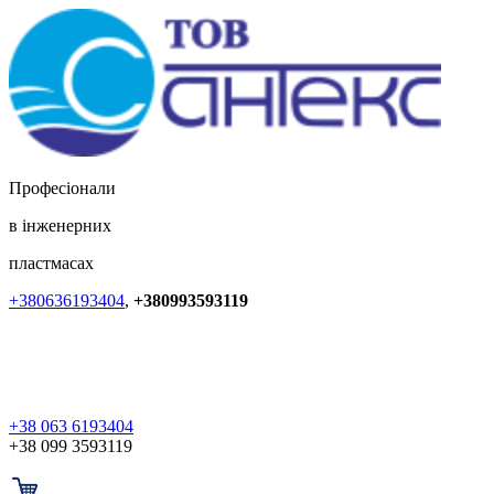
Професіонали
в інженерних
пластмасах
+380636193404
,
+380993593119
+38 063 6193404
+38 099 3593119