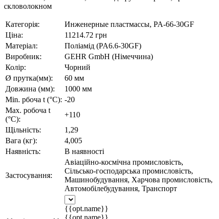
скловолокном
Категорія:
Инженерные пластмассы, PA-66-30GF
Ціна:
11214.72 грн
Матеріал:
Поліамід (PA6.6-30GF)
Виробник:
GEHR GmbH (Німеччина)
Колір:
Чорний
Ø прутка(мм):
60 мм
Довжина (мм):
1000 мм
Min. рбоча t (°C):
-20
Max. робоча t
+110
(°C):
Щільність:
1,29
Вага (кг):
4,005
Наявність:
В наявності
Авіаційно-космічна промисловість,
Сільсько-господарська промисловість,
Застосування:
Машинобудування, Харчова промисловість,
Автомобілебудування, Транспорт
{{opt.name}}
{{opt.name}}