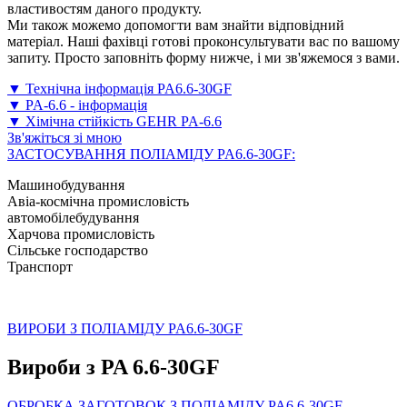
властивостям даного продукту.
Ми також можемо допомогти вам знайти відповідний
матеріал. Наші фахівці готові проконсультувати вас по вашому
запиту. Просто заповніть форму нижче, і ми зв'яжемося з вами.
▼ Технічна інформація PA6.6-30GF
▼ PA-6.6 - інформація
▼ Хімічна стійкість GEHR PA-6.6
Зв'яжіться зі мною
ЗАСТОСУВАННЯ ПОЛІАМІДУ PA6.6-30GF:
Машинобудування
Авіа-космічна промисловість
автомобілебудування
Харчова промисловість
Сільське господарство
Транспорт
ВИРОБИ З ПОЛІАМІДУ PA6.6-30GF
Вироби з PA 6.6-30GF
ОБРОБКА ЗАГОТОВОК З ПОЛІАМІДУ PA6.6-30GF