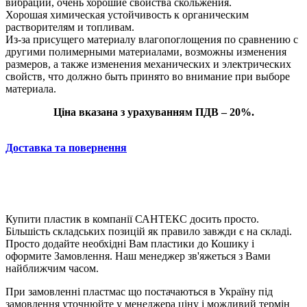
вибрации, очень хорошие свойства скольжения.
Хорошая химическая устойчивость к органическим
растворителям и топливам.
Из-за присущего материалу влагопоглощения по сравнению с
другими полимерными материалами, возможны изменения
размеров, а также изменения механических и электрических
свойств, что должно быть принято во внимание при выборе
материала.
Ціна вказана з урахуванням ПДВ – 20%.
Доставка та повернення
Купити пластик в компанії САНТЕКС досить просто.
Більшість складських позицій як правило завжди є на складі.
Просто додайте необхідні Вам пластики до Кошику і
оформите Замовлення. Наш менеджер зв'яжеться з Вами
найближчим часом.
При замовленні пластмас що постачаються в Україну під
замовлення уточнюйте у менеджера ціну і можливий термін