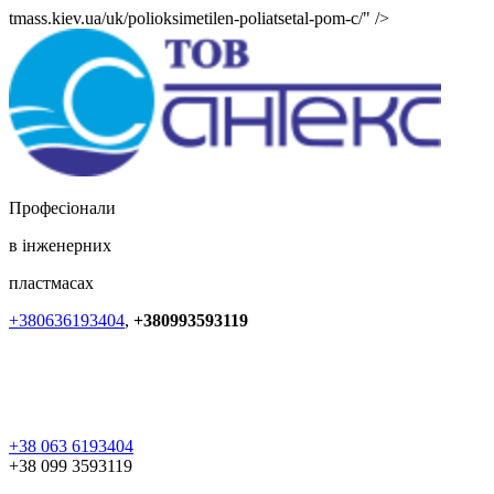
tmass.kiev.ua/uk/polioksimetilen-poliatsetal-pom-c/" />
Професіонали
в інженерних
пластмасах
+380636193404
,
+380993593119
+38 063 6193404
+38 099 3593119