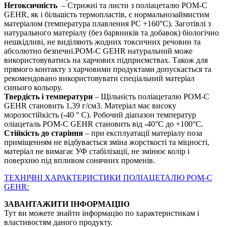
Нетоксичність
– Стрижні та листи з поліацеталю POM-C
GEHR, як і більшість термопластів, є нормальнозаймистим
матеріалом (температура плавлення PС +160°С). Заготівлі з
натурального матеріалу (без барвників та добавок) біологічно
нешкідливі, не виділяють жодних токсичних речовин та
абсолютно безпечні.POM-C GEHR натуральний може
використовуватись на харчових підприємствах. Також для
прямого контакту з харчовими продуктами допускається та
рекомендовано використовувати спеціальний матеріал
синього кольору.
Твердість і температури
– Щільність поліацеталю POM-C
GEHR становить 1,39 г/см3. Матеріал має високу
морозостійкість (-40 ° С). Робочий діапазон температур
оліацеталь POM-C GEHR становить від -40°С до +100°С.
Стійкість до старіння
– при експлуатації матеріалу поза
приміщенням не відбувається зміна жорсткості та міцності,
матеріал не вимагає УФ стабілізації, не змінює колір і
поверхню під впливом сонячних променів.
ТЕХНІЧНІ ХАРАКТЕРИСТИКИ ПОЛІАЦЕТАЛЮ POM-C
GEHR:
ЗАВАНТАЖИТИ ІНФОРМАЦІЮ
Тут ви можете знайти інформацію по характеристикам і
властивостям даного продукту.