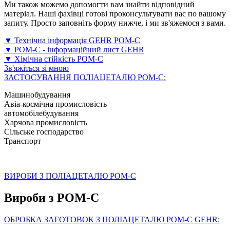
Ми також можемо допомогти вам знайти відповідний
матеріал. Наші фахівці готові проконсультувати вас по вашому
запиту. Просто заповніть форму нижче, і ми зв'яжемося з вами.
▼ Технічна інформація GEHR POM-C
▼ POM-C - інформаційний лист GEHR
▼ Хімічна стійкість POM-C
Зв'яжіться зі мною
ЗАСТОСУВАННЯ ПОЛІАЦЕТАЛЮ POM-C:
Машинобудування
Авіа-космічна промисловість
автомобілебудування
Харчова промисловість
Сільське господарство
Транспорт
ВИРОБИ З ПОЛІАЦЕТАЛЮ POM-C
Вироби з POM-C
ОБРОБКА ЗАГОТОВОК З ПОЛІАЦЕТАЛЮ POM-C GEHR: