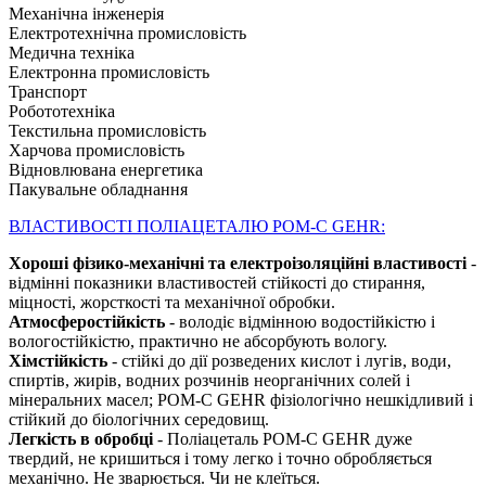
Механічна інженерія
Електротехнічна промисловість
Медична техніка
Електронна промисловість
Транспорт
Робототехніка
Текстильна промисловість
Харчова промисловість
Відновлювана енергетика
Пакувальне обладнання
ВЛАСТИВОСТІ ПОЛІАЦЕТАЛЮ POM-C GEHR:
Хороші фізико-механічні та електроізоляційні властивості
-
відмінні показники властивостей стійкості до стирання,
міцності, жорсткості та механічної обробки.
Атмосферостійкість
- володіє відмінною водостійкістю і
вологостійкістю, практично не абсорбують вологу.
Хімстійкість
- стійкі до дії розведених кислот і лугів, води,
спиртів, жирів, водних розчинів неорганічних солей і
мінеральних масел; POM-C GEHR фізіологічно нешкідливий і
стійкий до біологічних середовищ.
Легкість в обробці
- Поліацеталь POM-C GEHR дуже
твердий, не кришиться і тому легко і точно обробляється
механічно. Не зварюється. Чи не клеїться.