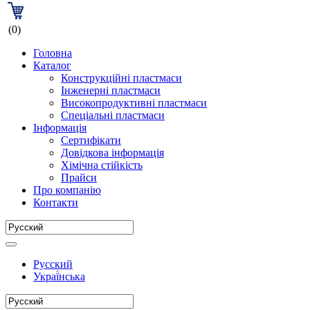
(0)
Головна
Каталог
Конструкційні пластмаси
Інженерні пластмаси
Високопродуктивні пластмаси
Спеціальні пластмаси
Інформація
Сертифікати
Довідкова інформація
Хімічна стійкість
Прайси
Про компанію
Контакти
Русский
Украї́нська