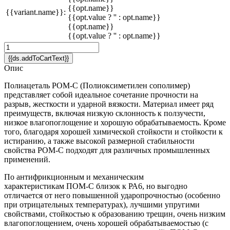
{{opt.name}}
{{variant.name}}:
{{opt.value ? '' : opt.name}}
{{opt.name}}
{{opt.value ? '' : opt.name}}
{{ds.addToCartText}}
Опис
Полиацеталь POM-C (Полиоксиметилен сополимер)
представляет собой идеальное сочетание прочности на
разрыв, жесткости и ударной вязкости. Материал имеет ряд
преимуществ, включая низкую склонность к ползучести,
низкое влагопоглощение и хорошую обрабатываемость. Кроме
того, благодаря хорошей химической стойкости и стойкости к
истиранию, а также высокой размерной стабильности
свойства POM-C подходят для различных промышленных
применений.
По антифрикционным и механическим
характеристикам ПОМ-C близок к РА6, но выгодно
отличается от него повышенной ударопрочностью (особенно
при отрицательных температурах), лучшими упругими
свойствами, стойкостью к образованию трещин, очень низким
влагопоглощением, очень хорошей обрабатываемостью (с