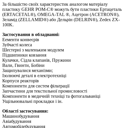
За більшістю своїх характеристик аналогом матеріалу
пластику GEHR POM-C® можуть бути пластики Ертацеталь
(ERTACETAL®), OMEGA-TAL ®, Ацетрон (ACETRON®),
Зеламід (ZELLAMID®) або Дельрін (DELRIN®), Zedex ZX-
100K.
Застосування в обладнанні:
Еементи конвеєрів
Зубчасті колеса
Шестерні з маленьким модулем
Підшипники ковзання
Кулачки, Сідла клапанів, Пружини
Вали, Гвинти, Бобіни
Защипувалися механізми;
Ізолюючі деталі в електротехніці
Корпуси реакторів
Компоненти для систем фільтрації
Запчастини для текстильної промисловості
Компоненти в медичній техніці та фотогальваніці
Ущільнювальні прокладки і ін.
Області застосування:
Машинобудування
Авіабудування
Автомобілебудування