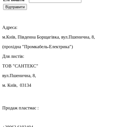
Відправити

Адреса:
м.Київ, Південна Борщагівка, вул.Пшенична, 8,
(прохідна "Промкабель-Електрика")
Для листів:
ТОВ "САНТЕКС"
вул.Пшенична, 8,
м. Київ, 03134

Продаж пластмас :