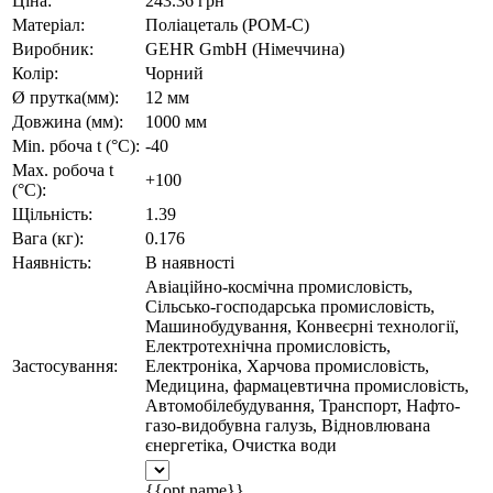
Ціна:
243.36 грн
Матеріал:
Поліацеталь (POM-C)
Виробник:
GEHR GmbH (Німеччина)
Колір:
Чорний
Ø прутка(мм):
12 мм
Довжина (мм):
1000 мм
Min. рбоча t (°C):
-40
Max. робоча t
+100
(°C):
Щільність:
1.39
Вага (кг):
0.176
Наявність:
В наявності
Авіаційно-космічна промисловість,
Сільсько-господарська промисловість,
Машинобудування, Конвеєрні технології,
Електротехнічна промисловість,
Застосування:
Електроніка, Харчова промисловість,
Медицина, фармацевтична промисловість,
Автомобілебудування, Транспорт, Нафто-
газо-видобувна галузь, Відновлювана
єнергетіка, Очистка води
{{opt.name}}