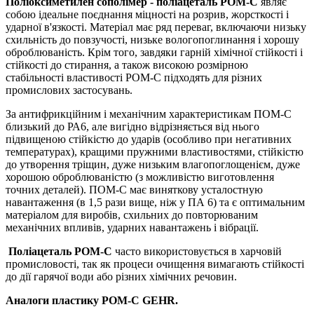
Поліоксиметилен сополімер - поліацеталь POM-C
являє
собою ідеальне поєднання міцності на розрив, жорсткості і
ударної в'язкості. Матеріал має ряд переваг, включаючи низьку
схильність до повзучості, низьке вологопоглинання і хорошу
оброблюваність. Крім того, завдяки гарній хімічної стійкості і
стійкості до стирання, а також високою розмірною
стабільності властивості POM-C підходять для різних
промислових застосувань.
За антифрикційним і механічним характеристикам ПОМ-C
близький до РА6, але вигідно відрізняється від нього
підвищеною стійкістю до ударів (особливо при негативних
температурах), кращими пружними властивостями, стійкістю
до утворення тріщин, дуже низьким влагопоглощенієм, дуже
хорошою оброблюваністю (з можливістю виготовлення
точних деталей). ПОМ-С має виняткову усталостную
навантаження (в 1,5 рази вище, ніж у ПА 6) та є оптимальним
матеріалом для виробів, схильних до повторюваним
механічних впливів, ударних навантажень і вібрації.
Поліацеталь POM-C
часто використовується в харчовій
промисловості, так як процеси очищення вимагають стійкості
до дії гарячої води або різних хімічних речовин.
Аналоги пластику POM-C GEHR.