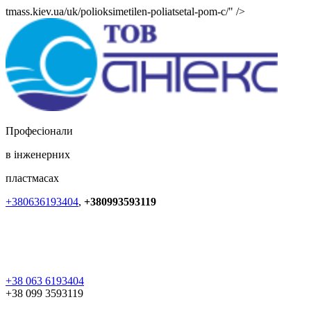
tmass.kiev.ua/uk/polioksimetilen-poliatsetal-pom-c/" />
Професіонали
в інженерних
пластмасах
+380636193404
,
+380993593119
+38 063 6193404
+38 099 3593119