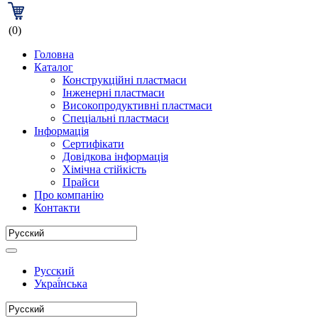
(0)
Головна
Каталог
Конструкційні пластмаси
Інженерні пластмаси
Високопродуктивні пластмаси
Спеціальні пластмаси
Інформація
Сертифікати
Довідкова інформація
Хімічна стійкість
Прайси
Про компанію
Контакти
Русский
Украї́нська