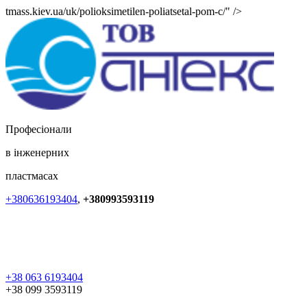
tmass.kiev.ua/uk/polioksimetilen-poliatsetal-pom-c/" />
Професіонали
в інженерних
пластмасах
+380636193404
,
+380993593119
+38 063 6193404
+38 099 3593119