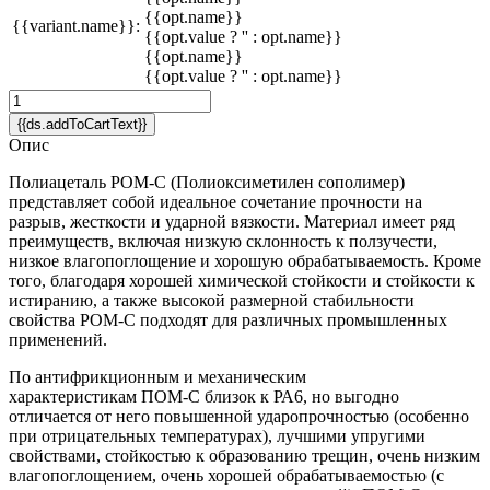
{{opt.name}}
{{variant.name}}:
{{opt.value ? '' : opt.name}}
{{opt.name}}
{{opt.value ? '' : opt.name}}
{{ds.addToCartText}}
Опис
Полиацеталь POM-C (Полиоксиметилен сополимер)
представляет собой идеальное сочетание прочности на
разрыв, жесткости и ударной вязкости. Материал имеет ряд
преимуществ, включая низкую склонность к ползучести,
низкое влагопоглощение и хорошую обрабатываемость. Кроме
того, благодаря хорошей химической стойкости и стойкости к
истиранию, а также высокой размерной стабильности
свойства POM-C подходят для различных промышленных
применений.
По антифрикционным и механическим
характеристикам ПОМ-C близок к РА6, но выгодно
отличается от него повышенной ударопрочностью (особенно
при отрицательных температурах), лучшими упругими
свойствами, стойкостью к образованию трещин, очень низким
влагопоглощением, очень хорошей обрабатываемостью (с