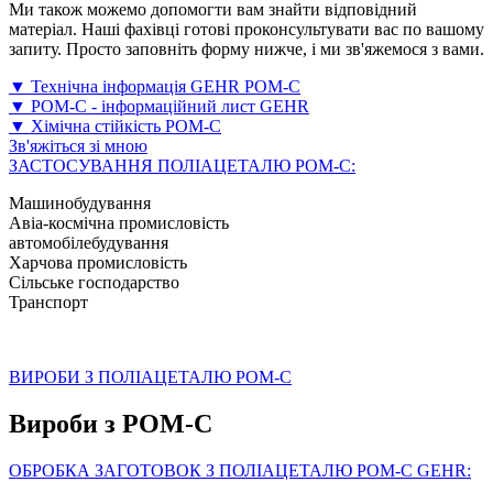
Ми також можемо допомогти вам знайти відповідний
матеріал. Наші фахівці готові проконсультувати вас по вашому
запиту. Просто заповніть форму нижче, і ми зв'яжемося з вами.
▼ Технічна інформація GEHR POM-C
▼ POM-C - інформаційний лист GEHR
▼ Хімічна стійкість POM-C
Зв'яжіться зі мною
ЗАСТОСУВАННЯ ПОЛІАЦЕТАЛЮ POM-C:
Машинобудування
Авіа-космічна промисловість
автомобілебудування
Харчова промисловість
Сільське господарство
Транспорт
ВИРОБИ З ПОЛІАЦЕТАЛЮ POM-C
Вироби з POM-C
ОБРОБКА ЗАГОТОВОК З ПОЛІАЦЕТАЛЮ POM-C GEHR: