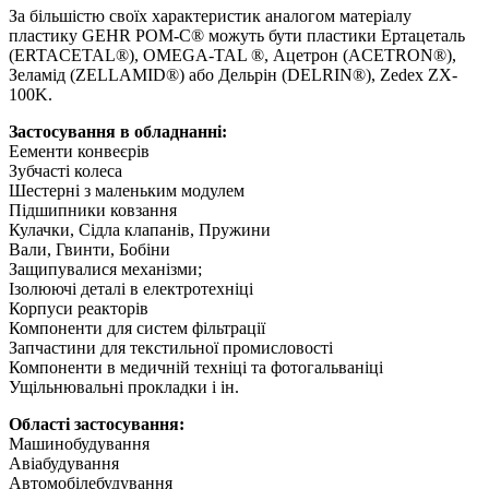
За більшістю своїх характеристик аналогом матеріалу
пластику GEHR POM-C® можуть бути пластики Ертацеталь
(ERTACETAL®), OMEGA-TAL ®, Ацетрон (ACETRON®),
Зеламід (ZELLAMID®) або Дельрін (DELRIN®), Zedex ZX-
100K.
Застосування в обладнанні:
Еементи конвеєрів
Зубчасті колеса
Шестерні з маленьким модулем
Підшипники ковзання
Кулачки, Сідла клапанів, Пружини
Вали, Гвинти, Бобіни
Защипувалися механізми;
Ізолюючі деталі в електротехніці
Корпуси реакторів
Компоненти для систем фільтрації
Запчастини для текстильної промисловості
Компоненти в медичній техніці та фотогальваніці
Ущільнювальні прокладки і ін.
Області застосування:
Машинобудування
Авіабудування
Автомобілебудування