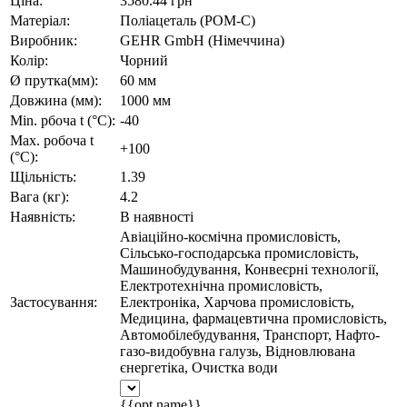
Ціна:
3580.44 грн
Матеріал:
Поліацеталь (POM-C)
Виробник:
GEHR GmbH (Німеччина)
Колір:
Чорний
Ø прутка(мм):
60 мм
Довжина (мм):
1000 мм
Min. рбоча t (°C):
-40
Max. робоча t
+100
(°C):
Щільність:
1.39
Вага (кг):
4.2
Наявність:
В наявності
Авіаційно-космічна промисловість,
Сільсько-господарська промисловість,
Машинобудування, Конвеєрні технології,
Електротехнічна промисловість,
Застосування:
Електроніка, Харчова промисловість,
Медицина, фармацевтична промисловість,
Автомобілебудування, Транспорт, Нафто-
газо-видобувна галузь, Відновлювана
єнергетіка, Очистка води
{{opt.name}}