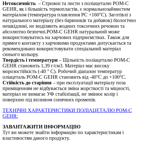
Нетоксичність
– Стрижні та листи з поліацеталю POM-C
GEHR, як і більшість термопластів, є нормальнозаймистим
матеріалом (температура плавлення PС +160°С). Заготівлі з
натурального матеріалу (без барвників та добавок) біологічно
нешкідливі, не виділяють жодних токсичних речовин та
абсолютно безпечні.POM-C GEHR натуральний може
використовуватись на харчових підприємствах. Також для
прямого контакту з харчовими продуктами допускається та
рекомендовано використовувати спеціальний матеріал
синього кольору.
Твердість і температури
– Щільність поліацеталю POM-C
GEHR становить 1,39 г/см3. Матеріал має високу
морозостійкість (-40 ° С). Робочий діапазон температур
оліацеталь POM-C GEHR становить від -40°С до +100°С.
Стійкість до старіння
– при експлуатації матеріалу поза
приміщенням не відбувається зміна жорсткості та міцності,
матеріал не вимагає УФ стабілізації, не змінює колір і
поверхню під впливом сонячних променів.
ТЕХНІЧНІ ХАРАКТЕРИСТИКИ ПОЛІАЦЕТАЛЮ POM-C
GEHR:
ЗАВАНТАЖИТИ ІНФОРМАЦІЮ
Тут ви можете знайти інформацію по характеристикам і
властивостям даного продукту.