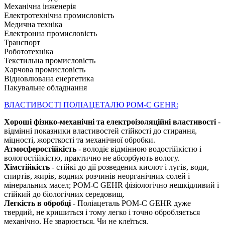
Механічна інженерія
Електротехнічна промисловість
Медична техніка
Електронна промисловість
Транспорт
Робототехніка
Текстильна промисловість
Харчова промисловість
Відновлювана енергетика
Пакувальне обладнання
ВЛАСТИВОСТІ ПОЛІАЦЕТАЛЮ POM-C GEHR:
Хороші фізико-механічні та електроізоляційні властивості
-
відмінні показники властивостей стійкості до стирання,
міцності, жорсткості та механічної обробки.
Атмосферостійкість
- володіє відмінною водостійкістю і
вологостійкістю, практично не абсорбують вологу.
Хімстійкість
- стійкі до дії розведених кислот і лугів, води,
спиртів, жирів, водних розчинів неорганічних солей і
мінеральних масел; POM-C GEHR фізіологічно нешкідливий і
стійкий до біологічних середовищ.
Легкість в обробці
- Поліацеталь POM-C GEHR дуже
твердий, не кришиться і тому легко і точно обробляється
механічно. Не зварюється. Чи не клеїться.