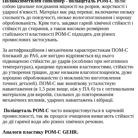
Поліоксиметилен сополімер - поліацеталь POM-C
являє
собою ідеальне поєднання міцності на розрив, жорсткості і
ударної в'язкості. Матеріал має ряд переваг, включаючи низьку
схильність до повзучості, низьке вологопоглинання і хорошу
оброблюваність. Крім того, завдяки гарній хімічної стійкості і
стійкості до стирання, а також високою розмірною
стабільності властивості POM-C підходять для різних
промислових застосувань.
За антифрикційним і механічним характеристикам ПОМ-C
близький до РА6, але вигідно відрізняється від нього
підвищеною стійкістю до ударів (особливо при негативних
температурах), кращими пружними властивостями, стійкістю
до утворення тріщин, дуже низьким влагопоглощенієм, дуже
хорошою оброблюваністю (з можливістю виготовлення
точних деталей). ПОМ-С має виняткову усталостную
навантаження (в 1,5 рази вище, ніж у ПА 6) та є оптимальним
матеріалом для виробів, схильних до повторюваним
механічних впливів, ударних навантажень і вібрації.
Поліацеталь POM-C
часто використовується в харчовій
промисловості, так як процеси очищення вимагають стійкості
до дії гарячої води або різних хімічних речовин.
Аналоги пластику POM-C GEHR.