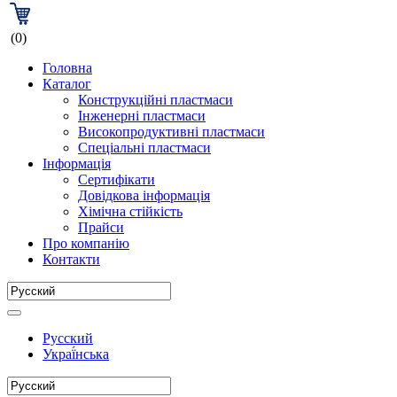
(0)
Головна
Каталог
Конструкційні пластмаси
Інженерні пластмаси
Високопродуктивні пластмаси
Спеціальні пластмаси
Інформація
Сертифікати
Довідкова інформація
Хімічна стійкість
Прайси
Про компанію
Контакти
Русский
Украї́нська