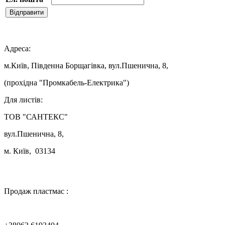
Відправити

Адреса:
м.Київ, Південна Борщагівка, вул.Пшенична, 8,
(прохідна "Промкабель-Електрика")
Для листів:
ТОВ "САНТЕКС"
вул.Пшенична, 8,
м. Київ, 03134

Продаж пластмас :