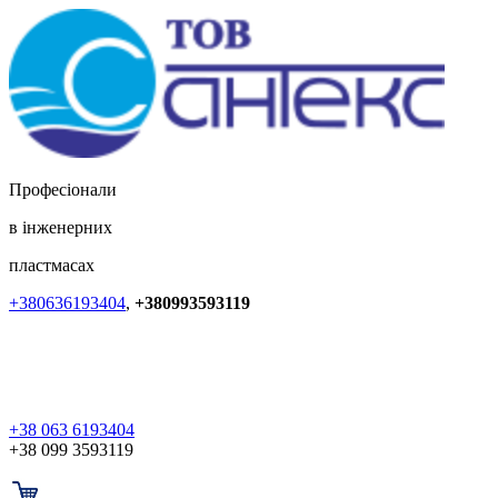
Професіонали
в інженерних
пластмасах
+380636193404
,
+380993593119
+38 063 6193404
+38 099 3593119