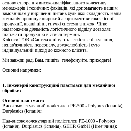
основу створення висококваліфікованого колективу
менеджерів і технічних фахівців, які допомагають нашим
замовникам у вирішенні питань будь-якої складності. Наша
компанія пропонує широкий асортимент високоякісної
продукції, кращі ціни, гнучкі системи знижок. Чітко
налагоджена діяльність логістичного відділу дозволяє
постачати продукцію в стислі терміни.
Клієнти ТОВ «Сантекс» цінують легкість спілкування,
ненав'язливість персоналу, дружелюбність і суто
індивідуальний підхід до кожного клієнта.
Ми завжди раді Вам, пишіть, телефонуйте, приходьте!
Основні напрямки:
1. Інженерні конструкційні пластмаси для механічної
обробки:
Основні пластмаси:
Високомолекулярний поліетилен PE-500 - Polypres (Іспанія),
Durplastics (Іспанія);
Над-високомолекулярний поліетилен PE-1000 - Polypres
(Іспанія), Durplastics (Іспанія), GEHR GmbH (Німеччина);