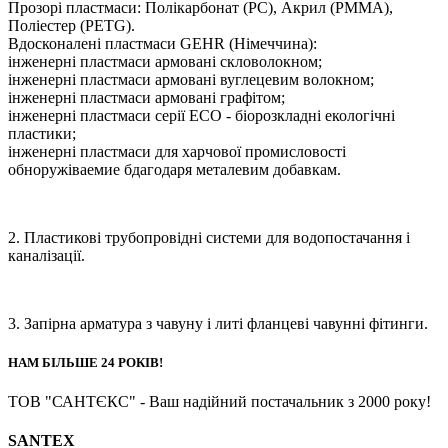
Прозорі пластмаси: Полікарбонат (PC), Акрил (PMMA),
Поліестер (PETG).
Вдосконалені пластмаси GEHR (Німеччина):
інженерні пластмаси армовані скловолокном;
інженерні пластмаси армовані вуглецевим волокном;
інженерні пластмаси армовані графітом;
інженерні пластмаси серії ECO - біорозкладні екологічні
пластики;
інженерні пластмаси для харчової промисловості
обноружіваемие бдагодаря металевим добавкам.
2. Пластикові трубопровідні системи для водопостачання і
каналізації.
3. Запірна арматура з чавуну і литі фланцеві чавунні фітинги.
НАМ БІЛЬШЕ 24 РОКІВ!
ТОВ "САНТЄКС" - Ваш надійний постачальник з 2000 року!
SANTEX