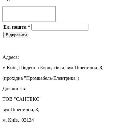
Ел. пошта
*
Відправити

Адреса:
м.Київ, Південна Борщагівка, вул.Пшенична, 8,
(прохідна "Промкабель-Електрика")
Для листів:
ТОВ "САНТЕКС"
вул.Пшенична, 8,
м. Київ, 03134
