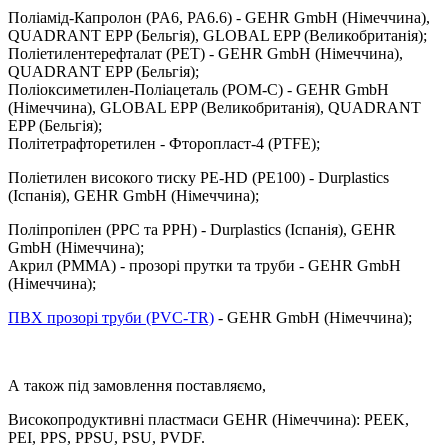
Поліамід-Капролон (PA6, PA6.6) - GEHR GmbH (Німеччина),
QUADRANT EPP (Бельгія), GLOBAL EPP (Великобританія);
Поліетилентерефталат (PET) - GEHR GmbH (Німеччина),
QUADRANT EPP (Бельгія);
Поліоксиметилен-Поліацеталь (POM-C) - GEHR GmbH
(Німеччина), GLOBAL EPP (Великобританія), QUADRANT
EPP (Бельгія);
Політетрафторетилен - Фторопласт-4 (PTFE);
Поліетилен високого тиску PE-HD (PE100) - Durplastics
(Іспанія), GEHR GmbH (Німеччина);
Поліпропілен (PPC та PPH) - Durplastics (Іспанія), GEHR
GmbH (Німеччина);
Акрил (PMMA) - прозорі прутки та труби - GEHR GmbH
(Німеччина);
ПВХ прозорі труби (PVC-TR)
- GEHR GmbH (Німеччина);
А також під замовлення поставляємо,
Високопродуктивні пластмаси GEHR (Німеччина): PEEK,
PEI, PPS, PPSU, PSU, PVDF.