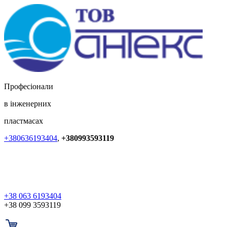
Професіонали
в інженерних
пластмасах
+380636193404
,
+380993593119
+38 063 6193404
+38 099 3593119